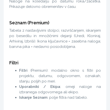
Naloge na koledarju po datumu roka/začetka.
Prikazuje delovno obremenitev v času.
Seznam (Premium)
Tabela z nastavljivimi stolpci, razvrščanjem, iskanjem
po besedilu in množičnimi dejanji (Uredi, Kloniraj,
Arhiviraj, Izbriši). Ikona ključavnice = zasebna naloga;
barvna pika = nedavno posodobljena.
Filtri
Filtri
(Premium): modalno okno s filtri po
projektu, datumu, odgovornem, oznakah,
stanju, poljih po meri.
Uporabniki / Ekipa
: omeji naloge na
izbranega odgovornega ali ekipo.
Iskanje Seznam
: polje filtra nad tabelo.