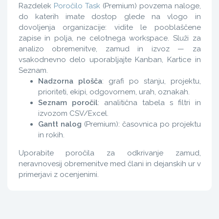
Razdelek
Poročilo Task
(Premium) povzema naloge,
do katerih imate dostop glede na vlogo in
dovoljenja organizacije: vidite le pooblaščene
zapise in polja, ne celotnega workspace. Služi za
analizo obremenitve, zamud in izvoz — za
vsakodnevno delo uporabljajte Kanban, Kartice in
Seznam.
Nadzorna plošča
: grafi po stanju, projektu,
prioriteti, ekipi, odgovornem, urah, oznakah.
Seznam poročil
: analitična tabela s filtri in
izvozom CSV/Excel.
Gantt nalog
(Premium): časovnica po projektu
in rokih.
Uporabite poročila za odkrivanje zamud,
neravnovesij obremenitve med člani in dejanskih ur v
primerjavi z ocenjenimi.