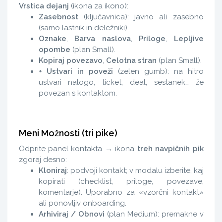
Vrstica dejanj
(ikona za ikono):
Zasebnost
(ključavnica): javno ali zasebno
(samo lastnik in deležniki).
Oznake
,
Barva naslova
,
Priloge
,
Lepljive
opombe
(plan Small).
Kopiraj povezavo
,
Celotna stran
(plan Small).
+ Ustvari in poveži
(zelen gumb): na hitro
ustvari nalogo, ticket, deal, sestanek… že
povezan s kontaktom.
Meni Možnosti (tri pike)
Odprite panel kontakta → ikona
treh navpičnih pik
zgoraj desno:
Kloniraj
: podvoji kontakt; v modalu izberite, kaj
kopirati (checklist, priloge, povezave,
komentarje). Uporabno za «vzorčni kontakt»
ali ponovljiv onboarding.
Arhiviraj / Obnovi
(plan Medium): premakne v