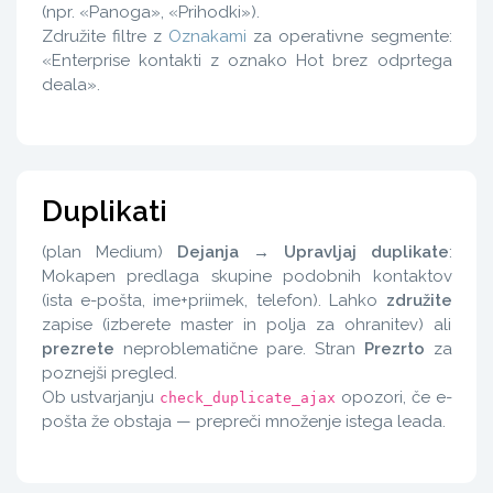
(npr. «Panoga», «Prihodki»).
Združite filtre z
Oznakami
za operativne segmente:
«Enterprise kontakti z oznako Hot brez odprtega
deala».
Duplikati
(plan Medium)
Dejanja → Upravljaj duplikate
:
Mokapen predlaga skupine podobnih kontaktov
(ista e-pošta, ime+priimek, telefon). Lahko
združite
zapise (izberete master in polja za ohranitev) ali
prezrete
neproblematične pare. Stran
Prezrto
za
poznejši pregled.
Ob ustvarjanju
opozori, če e-
check_duplicate_ajax
pošta že obstaja — prepreči množenje istega leada.