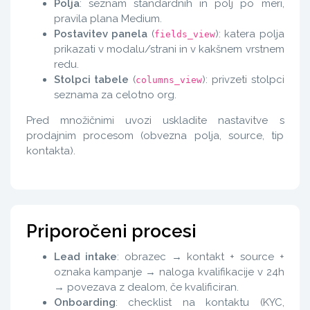
Polja
: seznam standardnih in polj po meri,
pravila plana Medium.
Postavitev panela
(
): katera polja
fields_view
prikazati v modalu/strani in v kakšnem vrstnem
redu.
Stolpci tabele
(
): privzeti stolpci
columns_view
seznama za celotno org.
Pred množičnimi uvozi uskladite nastavitve s
prodajnim procesom (obvezna polja, source, tip
kontakta).
Priporočeni procesi
Lead intake
: obrazec → kontakt + source +
oznaka kampanje → naloga kvalifikacije v 24h
→ povezava z dealom, če kvalificiran.
Onboarding
: checklist na kontaktu (KYC,