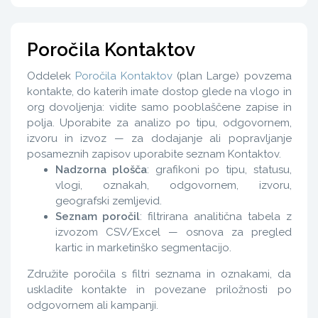
Poročila Kontaktov
Oddelek
Poročila Kontaktov
(plan Large) povzema
kontakte, do katerih imate dostop glede na vlogo in
org dovoljenja: vidite samo pooblaščene zapise in
polja. Uporabite za analizo po tipu, odgovornem,
izvoru in izvoz — za dodajanje ali popravljanje
posameznih zapisov uporabite seznam Kontaktov.
Nadzorna plošča
: grafikoni po tipu, statusu,
vlogi, oznakah, odgovornem, izvoru,
geografski zemljevid.
Seznam poročil
: filtrirana analitična tabela z
izvozom CSV/Excel — osnova za pregled
kartic in marketinško segmentacijo.
Združite poročila s filtri seznama in oznakami, da
uskladite kontakte in povezane priložnosti po
odgovornem ali kampanji.