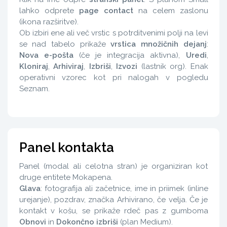
lahko odprete
page contact
na celem zaslonu
(ikona razširitve).
Ob izbiri ene ali več vrstic s potrditvenimi polji na levi
se nad tabelo prikaže
vrstica množičnih dejanj
:
Nova e-pošta
(če je integracija aktivna),
Uredi
,
Kloniraj
,
Arhiviraj
,
Izbriši
,
Izvozi
(lastnik org). Enak
operativni vzorec kot pri nalogah v pogledu
Seznam.
Panel kontakta
Panel (modal ali celotna stran) je organiziran kot
druge entitete Mokapena.
Glava
: fotografija ali začetnice, ime in priimek (inline
urejanje), pozdrav, značka Arhivirano, če velja. Če je
kontakt v košu, se prikaže rdeč pas z gumboma
Obnovi
in
Dokončno izbriši
(plan Medium).