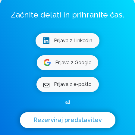
Začnite delati in prihranite čas.
Prijava z LinkedIn
Prijava z Google
Prijava z e-pošto
ali
Rezerviraj predstavitev