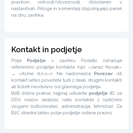
pravilom vidnosti/obveznosti, določenim v
nastavitvah. Priloge in komentarji dopolnjujejo panel
na dnu zavihka.
Kontakt in podjetje
Polje
Podjetje
v zavihku Podatki označuje
referenčno podjetje kontakta (npr. «Janez Novak»
→ «Acme d.o.o.»). Ne nadomešča
Povezav
: isti
kontakt lahko povežete tudi z deali, drugimi kontakti
ali ticketi neodvisno od glavnega podjetja.
B2B dobra praksa: najprej ustvarite
podjetje
(ID za
DDV, naslov sedeža), nato kontakte z različnimi
vlogami (odločevalec, administracija, tehnična). Za
B2C stranke lahko polje podjetje ostane prazno.