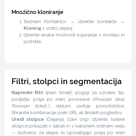
Množično kloniranje
Seznam Kontaktov → izberite kontakte →
Kloniraj
v vrstici dejanj.
Izberite enake možnosti kopiranja v modalu in
potrdite.
Filtri, stolpci in segmentacija
Napredni filtri
(plan Small): pogoji za oznake, tip,
podjetje, polja po meri, povezave (
Povezan deal
,
Povezan ticket
…), datumi zadnje posodobitve.
Shranite kombinacije prek URL ali timskih pogledov.
Uredi stolpce
(Dejanja, člani org): izberite, katere
stolpce prikazati v tabeli in v kakšnem vrstnem redu
— bistveno za ekipe, ki uporabljajo polja po meri