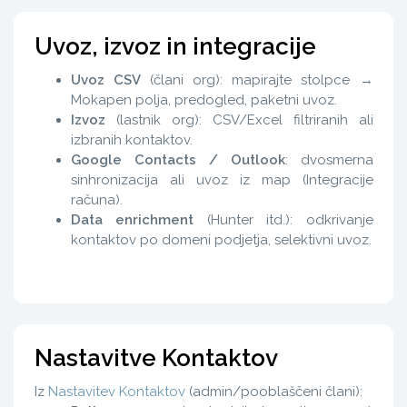
Uvoz, izvoz in integracije
Uvoz CSV
(člani org): mapirajte stolpce →
Mokapen polja, predogled, paketni uvoz.
Izvoz
(lastnik org): CSV/Excel filtriranih ali
izbranih kontaktov.
Google Contacts / Outlook
: dvosmerna
sinhronizacija ali uvoz iz map (Integracije
računa).
Data enrichment
(Hunter itd.): odkrivanje
kontaktov po domeni podjetja, selektivni uvoz.
Nastavitve Kontaktov
Iz
Nastavitev Kontaktov
(admin/pooblaščeni člani):