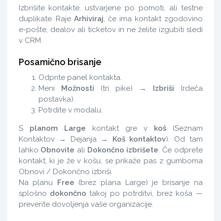
Izbrišite kontakte, ustvarjene po pomoti, ali testne
duplikate. Raje
Arhiviraj
, če ima kontakt zgodovino
e-pošte, dealov ali ticketov in ne želite izgubiti sledi
v CRM.
Posamično brisanje
Odprite panel kontakta.
Meni
Možnosti
(tri pike) →
Izbriši
(rdeča
postavka).
Potrdite v modalu.
S
planom Large
kontakt gre v
koš
(Seznam
Kontaktov → Dejanja →
Koš kontaktov
). Od tam
lahko
Obnovite
ali
Dokončno izbrišete
. Če odprete
kontakt, ki je že v košu, se prikaže pas z gumboma
Obnovi / Dokončno izbriši.
Na planu
Free
(brez plana Large) je brisanje na
splošno
dokončno
takoj po potrditvi, brez koša —
preverite dovoljenja vaše organizacije.