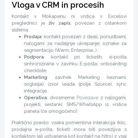
Vloga v CRM in procesih
Kontakt v Mokapenu ni vrstica v Excelovi
preglednici: je
živ zapis
, povezan z ostankom
sistema.
Prodaja
: kontakt povezan z deali, ponudbami,
nalogami za nadaljnje ukrepanje; oznake za
segmentacijo (Warm, Enterprise…).
Podpora
: kontakt pri ticketih, e-pošta
sinhronizirana v zavihku E-pošta, onboarding
checkliste.
Marketing
: zavihek Marketing (seznami,
soglasja), izvor leada (polje Source), sync
integracije.
Operativa
: dvosmerne
Povezave
z nalogami,
projekti, sestanki; SMS/WhatsApp iz vrstice
panela (če omogočeno).
Praktično pravilo: vsaka pomembna interakcija (klic,
prodajna e-pošta, ticket) mora biti povezljiva s
kontaktom (ali ustvarjena kot kontakt na hitro) z vsaj