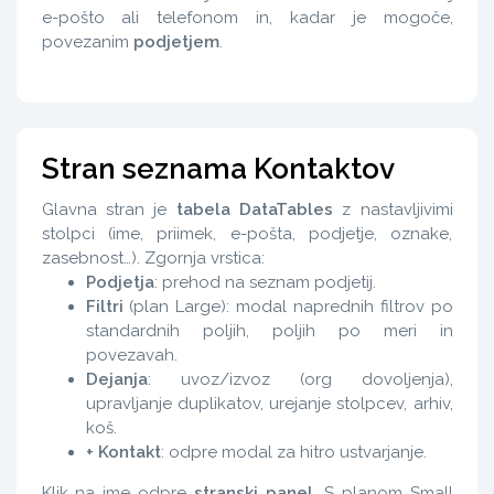
e-pošto ali telefonom in, kadar je mogoče,
povezanim
podjetjem
.
Stran seznama Kontaktov
Glavna stran je
tabela DataTables
z nastavljivimi
stolpci (ime, priimek, e-pošta, podjetje, oznake,
zasebnost…). Zgornja vrstica:
Podjetja
: prehod na seznam podjetij.
Filtri
(plan Large): modal naprednih filtrov po
standardnih poljih, poljih po meri in
povezavah.
Dejanja
: uvoz/izvoz (org dovoljenja),
upravljanje duplikatov, urejanje stolpcev, arhiv,
koš.
+ Kontakt
: odpre modal za hitro ustvarjanje.
Klik na ime odpre
stranski panel
. S planom Small