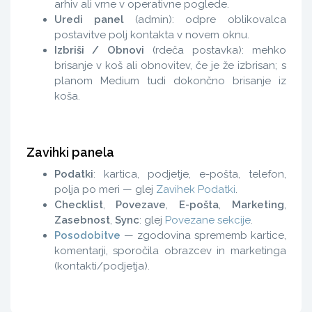
arhiv ali vrne v operativne poglede.
Uredi panel
(admin): odpre oblikovalca
postavitve polj kontakta v novem oknu.
Izbriši / Obnovi
(rdeča postavka): mehko
brisanje v koš ali obnovitev, če je že izbrisan; s
planom Medium tudi dokončno brisanje iz
koša.
Zavihki panela
Podatki
: kartica, podjetje, e-pošta, telefon,
polja po meri — glej
Zavihek Podatki
.
Checklist
,
Povezave
,
E-pošta
,
Marketing
,
Zasebnost
,
Sync
: glej
Povezane sekcije
.
Posodobitve
— zgodovina sprememb kartice,
komentarji, sporočila obrazcev in marketinga
(kontakti/podjetja).