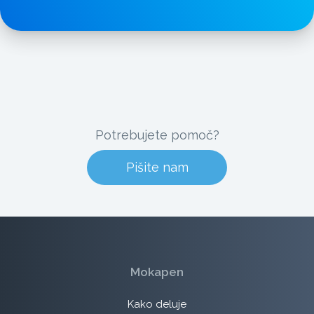
Potrebujete pomoč?
Pišite nam
Mokapen
Kako deluje