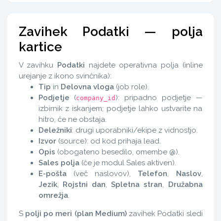
Zavihek Podatki — polja
kartice
V zavihku
Podatki
najdete operativna polja (inline
urejanje z ikono svinčnika):
Tip
in
Delovna vloga
(job role).
Podjetje
(
): pripadno podjetje —
company_id
izbirnik z iskanjem; podjetje lahko ustvarite na
hitro, če ne obstaja.
Deležniki
: drugi uporabniki/ekipe z vidnostjo.
Izvor
(source): od kod prihaja lead.
Opis
(obogateno besedilo, omembe @).
Sales polja
(če je modul Sales aktiven).
E-pošta
(več naslovov),
Telefon
,
Naslov
,
Jezik
,
Rojstni dan
,
Spletna stran
,
Družabna
omrežja
.
S
polji po meri (plan Medium)
zavihek Podatki sledi