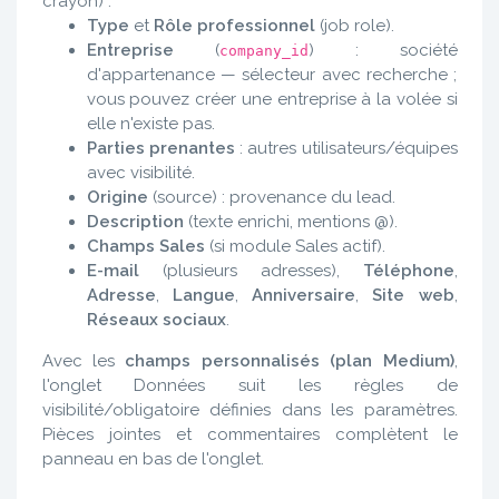
crayon) :
Type
et
Rôle professionnel
(job role).
Entreprise
(
) : société
company_id
d'appartenance — sélecteur avec recherche ;
vous pouvez créer une entreprise à la volée si
elle n'existe pas.
Parties prenantes
: autres utilisateurs/équipes
avec visibilité.
Origine
(source) : provenance du lead.
Description
(texte enrichi, mentions @).
Champs Sales
(si module Sales actif).
E-mail
(plusieurs adresses),
Téléphone
,
Adresse
,
Langue
,
Anniversaire
,
Site web
,
Réseaux sociaux
.
Avec les
champs personnalisés (plan Medium)
,
l'onglet Données suit les règles de
visibilité/obligatoire définies dans les paramètres.
Pièces jointes et commentaires complètent le
panneau en bas de l'onglet.