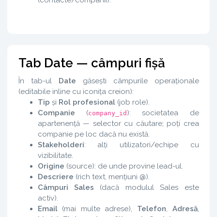
Tab Date — câmpuri fișă
În tab-ul
Date
găsești câmpurile operaționale
(editabile inline cu iconița creion):
Tip
și
Rol profesional
(job role).
Companie
(
): societatea de
company_id
apartenență — selector cu căutare; poți crea
companie pe loc dacă nu există.
Stakeholderi
: alți utilizatori/echipe cu
vizibilitate.
Origine
(source): de unde provine lead-ul.
Descriere
(rich text, mențiuni @).
Câmpuri Sales
(dacă modulul Sales este
activ).
Email
(mai multe adrese),
Telefon
,
Adresă
,