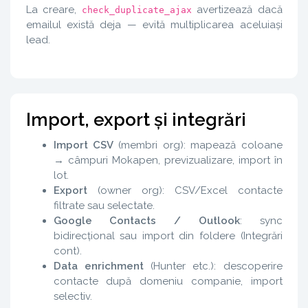
La creare,
avertizează dacă
check_duplicate_ajax
emailul există deja — evită multiplicarea aceluiași
lead.
Import, export și integrări
Import CSV
(membri org): mapează coloane
→ câmpuri Mokapen, previzualizare, import în
lot.
Export
(owner org): CSV/Excel contacte
filtrate sau selectate.
Google Contacts / Outlook
: sync
bidirecțional sau import din foldere (Integrări
cont).
Data enrichment
(Hunter etc.): descoperire
contacte după domeniu companie, import
selectiv.