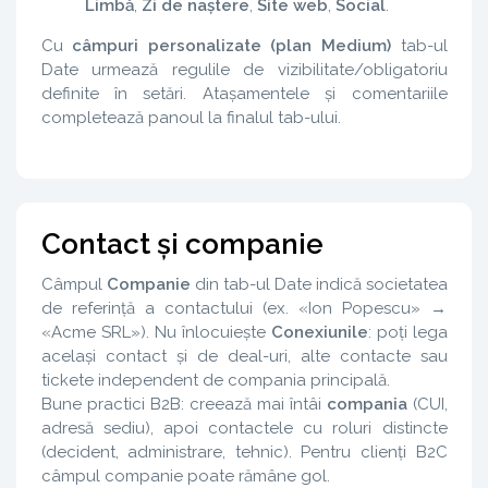
Limbă
,
Zi de naștere
,
Site web
,
Social
.
Cu
câmpuri personalizate (plan Medium)
tab-ul
Date urmează regulile de vizibilitate/obligatoriu
definite în setări. Atașamentele și comentariile
completează panoul la finalul tab-ului.
Contact și companie
Câmpul
Companie
din tab-ul Date indică societatea
de referință a contactului (ex. «Ion Popescu» →
«Acme SRL»). Nu înlocuiește
Conexiunile
: poți lega
același contact și de deal-uri, alte contacte sau
tickete independent de compania principală.
Bune practici B2B: creează mai întâi
compania
(CUI,
adresă sediu), apoi contactele cu roluri distincte
(decident, administrare, tehnic). Pentru clienți B2C
câmpul companie poate rămâne gol.