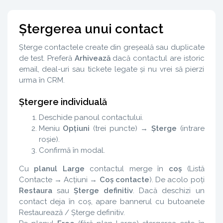
Ștergerea unui contact
Șterge contactele create din greșeală sau duplicate
de test. Preferă
Arhivează
dacă contactul are istoric
email, deal-uri sau tickete legate și nu vrei să pierzi
urma în CRM.
Ștergere individuală
Deschide panoul contactului.
Meniu
Opțiuni
(trei puncte) →
Șterge
(intrare
roșie).
Confirmă în modal.
Cu
planul Large
contactul merge în
coș
(Listă
Contacte → Acțiuni →
Coș contacte
). De acolo poți
Restaura
sau
Șterge definitiv
. Dacă deschizi un
contact deja în coș, apare bannerul cu butoanele
Restaurează / Șterge definitiv.