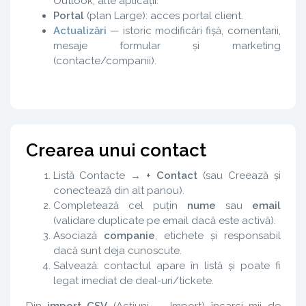
Outlook, alte aplicații.
Portal
(plan Large): acces portal client.
Actualizări
— istoric modificări fișă, comentarii,
mesaje formular și marketing
(contacte/companii).
Crearea unui contact
Listă Contacte →
+ Contact
(sau Creează și
conectează din alt panou).
Completează cel puțin
nume
sau
email
(validare duplicate pe email dacă este activă).
Asociază
companie
, etichete și responsabil
dacă sunt deja cunoscute.
Salvează: contactul apare în listă și poate fi
legat imediat de deal-uri/tickete.
Din
import CSV
(Acțiuni → Import) încarci mii de