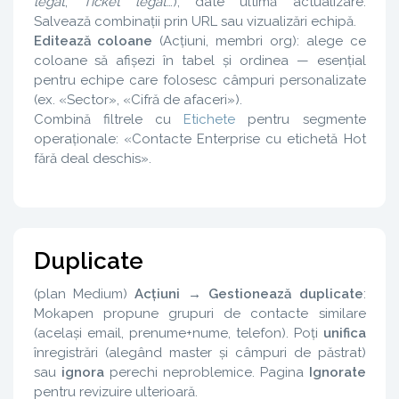
legat
,
Ticket legat
…), date ultimă actualizare.
Salvează combinații prin URL sau vizualizări echipă.
Editează coloane
(Acțiuni, membri org): alege ce
coloane să afișezi în tabel și ordinea — esențial
pentru echipe care folosesc câmpuri personalizate
(ex. «Sector», «Cifră de afaceri»).
Combină filtrele cu
Etichete
pentru segmente
operaționale: «Contacte Enterprise cu etichetă Hot
fără deal deschis».
Duplicate
(plan Medium)
Acțiuni → Gestionează duplicate
:
Mokapen propune grupuri de contacte similare
(același email, prenume+nume, telefon). Poți
unifica
înregistrări (alegând master și câmpuri de păstrat)
sau
ignora
perechi neproblemice. Pagina
Ignorate
pentru revizuire ulterioară.