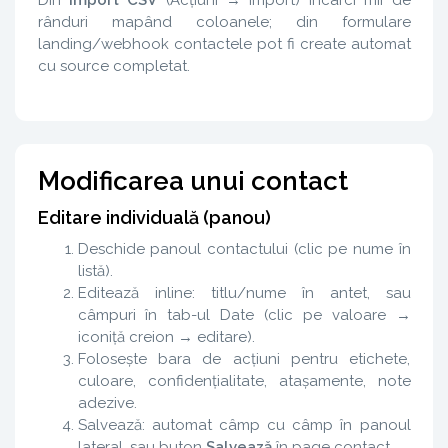
rânduri mapând coloanele; din formulare
landing/webhook contactele pot fi create automat
cu source completat.
Modificarea unui contact
Editare individuală (panou)
Deschide panoul contactului (clic pe nume în
listă).
Editează inline: titlu/nume în antet, sau
câmpuri în tab-ul Date (clic pe valoare →
iconiță creion → editare).
Folosește bara de acțiuni pentru etichete,
culoare, confidențialitate, atașamente, note
adezive.
Salvează: automat câmp cu câmp în panoul
lateral, sau buton
Salvează
în page contact.