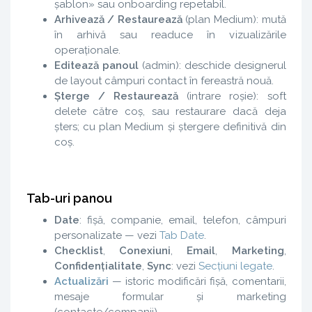
șablon» sau onboarding repetabil.
Arhivează / Restaurează
(plan Medium): mută
în arhivă sau readuce în vizualizările
operaționale.
Editează panoul
(admin): deschide designerul
de layout câmpuri contact în fereastră nouă.
Șterge / Restaurează
(intrare roșie): soft
delete către coș, sau restaurare dacă deja
șters; cu plan Medium și ștergere definitivă din
coș.
Tab-uri panou
Date
: fișă, companie, email, telefon, câmpuri
personalizate — vezi
Tab Date
.
Checklist
,
Conexiuni
,
Email
,
Marketing
,
Confidențialitate
,
Sync
: vezi
Secțiuni legate
.
Actualizări
— istoric modificări fișă, comentarii,
mesaje formular și marketing
(contacte/companii).