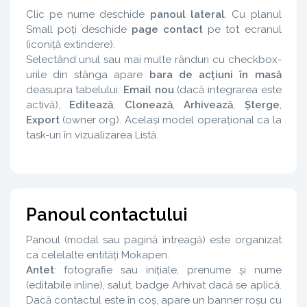
Clic pe nume deschide
panoul lateral
. Cu planul
Small poți deschide
page contact
pe tot ecranul
(iconiță extindere).
Selectând unul sau mai multe rânduri cu checkbox-
urile din stânga apare
bara de acțiuni în masă
deasupra tabelului:
Email nou
(dacă integrarea este
activă),
Editează
,
Clonează
,
Arhivează
,
Șterge
,
Export
(owner org). Același model operațional ca la
task-uri în vizualizarea Listă.
Panoul contactului
Panoul (modal sau pagină întreagă) este organizat
ca celelalte entități Mokapen.
Antet
: fotografie sau inițiale, prenume și nume
(editabile inline), salut, badge Arhivat dacă se aplică.
Dacă contactul este în coș, apare un banner roșu cu