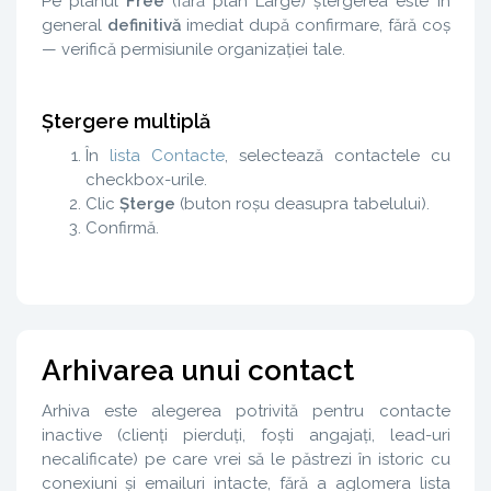
Pe planul
Free
(fără plan Large) ștergerea este în
general
definitivă
imediat după confirmare, fără coș
— verifică permisiunile organizației tale.
Ștergere multiplă
În
lista Contacte
, selectează contactele cu
checkbox-urile.
Clic
Șterge
(buton roșu deasupra tabelului).
Confirmă.
Arhivarea unui contact
Arhiva este alegerea potrivită pentru contacte
inactive (clienți pierduți, foști angajați, lead-uri
necalificate) pe care vrei să le păstrezi în istoric cu
conexiuni și emailuri intacte, fără a aglomera lista