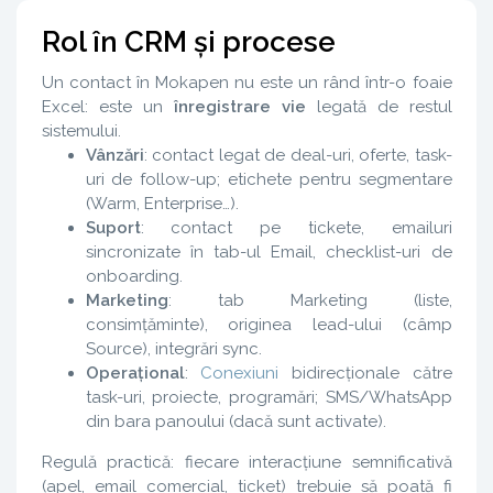
Rol în CRM și procese
Un contact în Mokapen nu este un rând într-o foaie
Excel: este un
înregistrare vie
legată de restul
sistemului.
Vânzări
: contact legat de deal-uri, oferte, task-
uri de follow-up; etichete pentru segmentare
(Warm, Enterprise…).
Suport
: contact pe tickete, emailuri
sincronizate în tab-ul Email, checklist-uri de
onboarding.
Marketing
: tab Marketing (liste,
consimțăminte), originea lead-ului (câmp
Source), integrări sync.
Operațional
:
Conexiuni
bidirecționale către
task-uri, proiecte, programări; SMS/WhatsApp
din bara panoului (dacă sunt activate).
Regulă practică: fiecare interacțiune semnificativă
(apel, email comercial, ticket) trebuie să poată fi