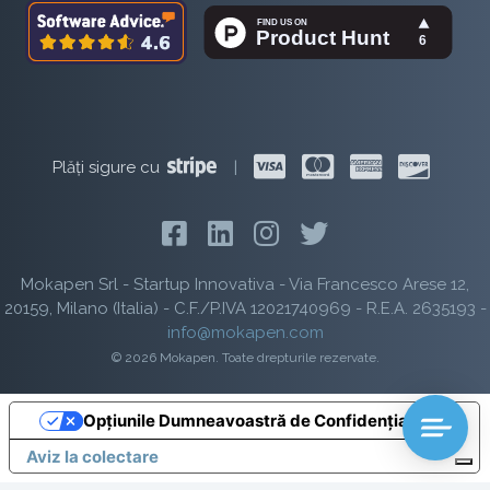
Plăți sigure cu
|
Mokapen Srl - Startup Innovativa - Via Francesco Arese 12,
20159, Milano (Italia) - C.F./P.IVA 12021740969 - R.E.A. 2635193 -
info@mokapen.com
© 2026 Mokapen. Toate drepturile rezervate.
Opțiunile Dumneavoastră de Confidențialitate
Aviz la colectare