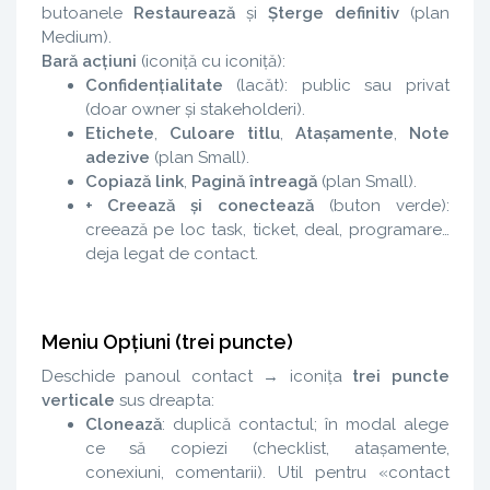
butoanele
Restaurează
și
Șterge definitiv
(plan
Medium).
Bară acțiuni
(iconiță cu iconiță):
Confidențialitate
(lacăt): public sau privat
(doar owner și stakeholderi).
Etichete
,
Culoare titlu
,
Atașamente
,
Note
adezive
(plan Small).
Copiază link
,
Pagină întreagă
(plan Small).
+ Creează și conectează
(buton verde):
creează pe loc task, ticket, deal, programare…
deja legat de contact.
Meniu Opțiuni (trei puncte)
Deschide panoul contact → iconița
trei puncte
verticale
sus dreapta:
Clonează
: duplică contactul; în modal alege
ce să copiezi (checklist, atașamente,
conexiuni, comentarii). Util pentru «contact