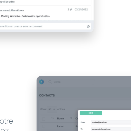
otre
vez