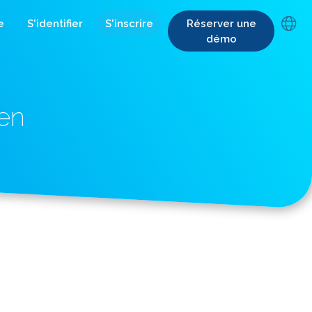
e
S'identifier
S'inscrire
Réserver une
démo
en