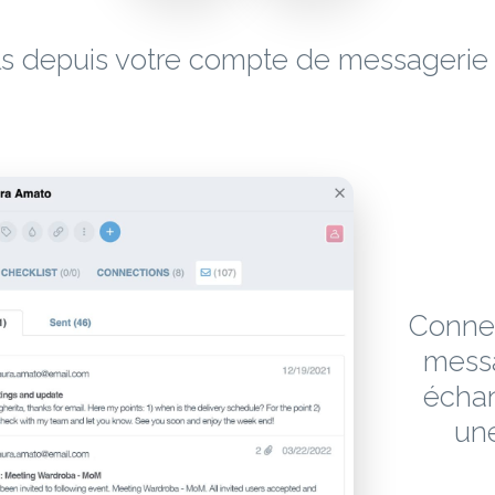
ls depuis votre compte de messageri
Connec
messa
échan
un