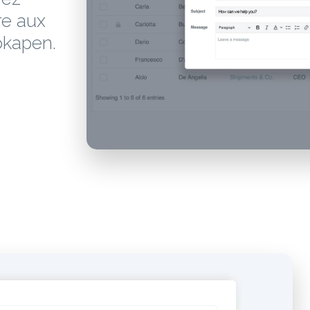
re aux
okapen.