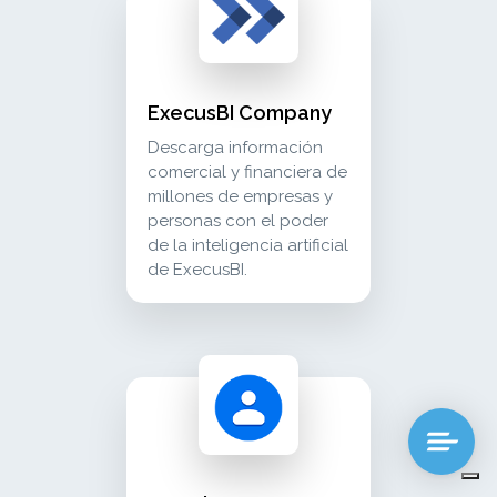
ExecusBI Company
Descarga información
comercial y financiera de
millones de empresas y
personas con el poder
de la inteligencia artificial
de ExecusBI.
google contacts conecte sus contactos de goo
crm_sales