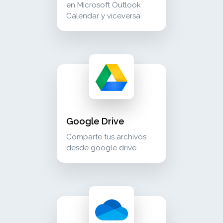
en Microsoft Outlook
Calendar y viceversa.
google drive comparte tus archivos desde go
cloud_storage
Google Drive
Comparte tus archivos
desde google drive.
microsoft onedrive comparte tus archivos des
cloud_storage