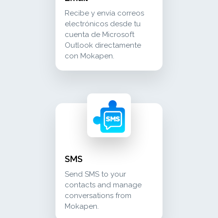
Recibe y envía correos
electrónicos desde tu
cuenta de Microsoft
Outlook directamente
con Mokapen.
sms send sms to your contacts and manage c
communication
SMS
Send SMS to your
contacts and manage
conversations from
Mokapen.