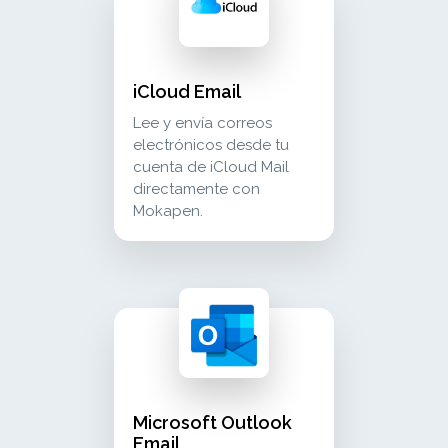
iCloud Email
Lee y envía correos
electrónicos desde tu
cuenta de iCloud Mail
directamente con
Mokapen.
microsoft outlook email recibe y envía corre
communication
Microsoft Outlook
Email