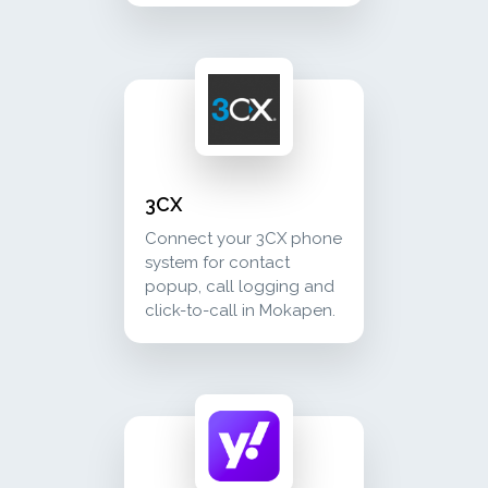
3cx connect your 3cx phone system for contac
communication
3CX
Connect your 3CX phone
system for contact
popup, call logging and
click-to-call in Mokapen.
yahoo! mail lee y envía correos electrónico
communication