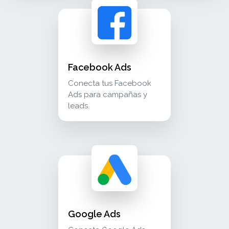
facebook ads conecta tus facebook ads para c
advertising
Facebook Ads
Conecta tus Facebook
Ads para campañas y
leads.
google ads conecta google ads para campañas 
advertising
Google Ads