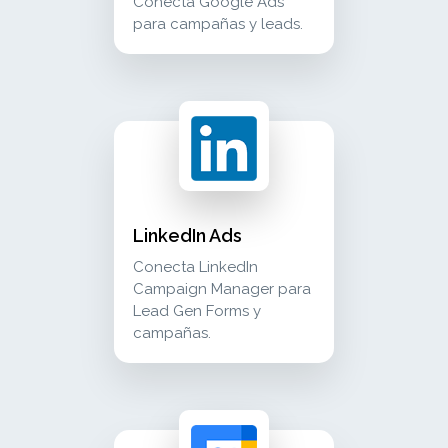
Conecta Google Ads
para campañas y leads.
linkedin ads conecta linkedin campaign manage
advertising
LinkedIn Ads
Conecta LinkedIn
Campaign Manager para
Lead Gen Forms y
campañas.
google calendar ver las citas de mokapen en g
calendar