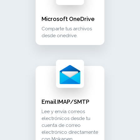
Microsoft OneDrive
Comparte tus archivos
desde onedrive.
email imap/smtp lee y envía correos electró
communication
Email IMAP/SMTP
Lee y envía correos
electrónicos desde tu
cuenta de correo
electrónico directamente
con Mokapen.