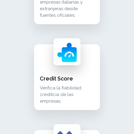
empresas italianas y
extranjeras desde
fuentes oficiales.
credit score verifica la fiabilidad crediticia d
crm_sales
Credit Score
Verifica la fiabilidad
crediticia de las
empresas.
execusbi company descarga información comerci
crm_sales