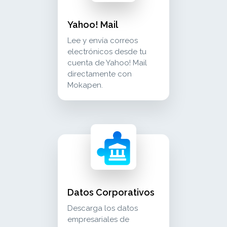
Yahoo! Mail
Lee y envía correos
electrónicos desde tu
cuenta de Yahoo! Mail
directamente con
Mokapen.
datos corporativos descarga los datos empresar
crm_sales
Datos Corporativos
Descarga los datos
empresariales de