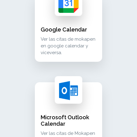
Google Calendar
Ver las citas de mokapen
en google calendar y
viceversa.
microsoft outlook calendar ver las citas de m
calendar
Microsoft Outlook
Calendar
Ver las citas de Mokapen