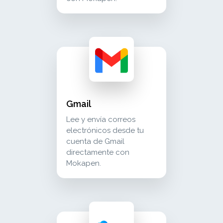
gmail lee y envía correos electrónicos desd
communication
Gmail
Lee y envía correos
electrónicos desde tu
cuenta de Gmail
directamente con
Mokapen.
icloud email lee y envía correos electrónico
communication