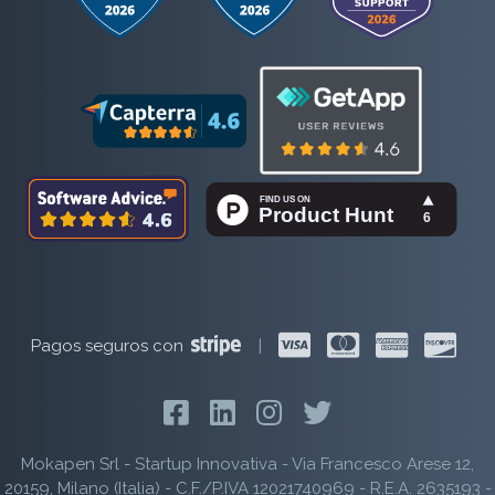
Pagos seguros con
|
Mokapen Srl - Startup Innovativa - Via Francesco Arese 12,
20159, Milano (Italia) - C.F./P.IVA 12021740969 - R.E.A. 2635193 -