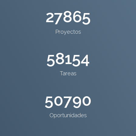
27865
Proyectos
58154
Tareas
50790
Oportunidades