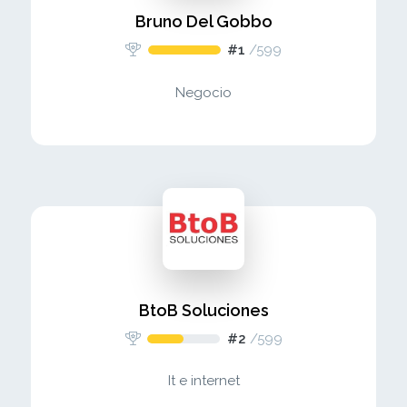
Bruno Del Gobbo
#1
/
599
Negocio
BtoB Soluciones
#2
/
599
It e internet