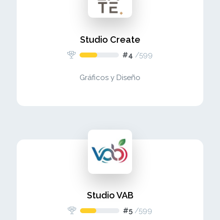
Studio Create
#4
/
599
Gráficos y Diseño
Studio VAB
#5
/
599