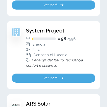
Ver perfil
System Project
#98
/
596
Energía
Italia
Genzano di Lucania
L'energia del futuro, tecnologia
confort e risparmio
Ver perfil
ARS Solar