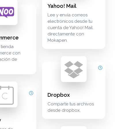
Yahoo! Mail
on comunicación communication threecx
 impulsa tu tienda woocommerce con automatización de m
Lee y envía correos
electrónicos desde tu
cuenta de Yahoo! Mail
directamente con
mmerce
Mokapen.
storage almacenamiento en la nube cloud_storage box
 tienda
erce con
azon-alexa
ación de
dropbox comparte tus archivos desde dr
cloud_storage
ting marketing marketing zoho-campaign
 reuniones de calendly en mokapen. calendar calendario y plan
Dropbox
Comparte tus archivos
desde dropbox.
icalendar y viceversa. calendar calendario y planificación cal
y
ductivity google-chrome