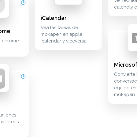
Ver reunio
calendly 
iCalendar
Vea las tareas de
rome
microsoft te
communicati
mokapen en apple
e-chrome-
icalendar y viceversa.
roductivity productividad productivity google-assitant
Microso
 reuniones de zoom con las tareas de mokapen. meetings reu
Convierte 
conversac
equipo en
mokapen.
uniones
s tareas
n a través de zapier. automation automatización automation za