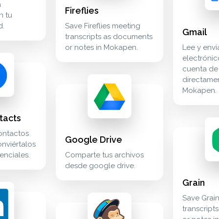
a
Fireflies
n tu
d.
Save Fireflies meeting
Gmail
transcripts as documents
or notes in Mokapen.
Lee y enví
electrónic
onecte sus contactos de google y conviértalos en clientes po
cuenta de
directame
google drive comparte tus archivos desde go
cloud_storage
Mokapen.
e calendar y viceversa. calendar calendario y planificación 
tacts
grain save g
meetings
ontactos
Google Drive
nviértalos
enciales.
Comparte tus archivos
desde google drive.
Grain
cta linkedin campaign manager para lead gen forms y campañas
Save Grai
mailchimp enlaza la audiencia y las campañas
marketing
transcript