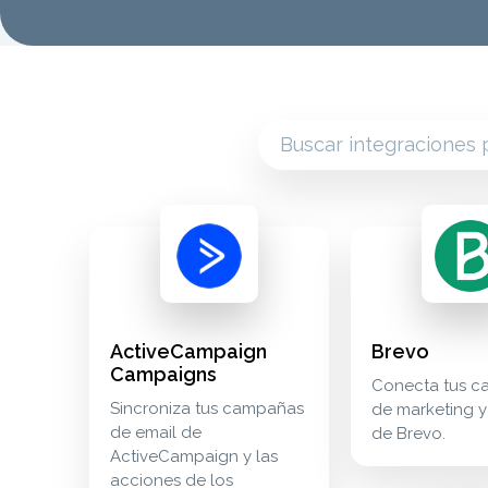
activecampaign campaigns sincroniza tus campañas
marketing
brevo conecta tu
marketing
ActiveCampaign
Brevo
Campaigns
Conecta tus 
Sincroniza tus campañas
de marketing y
de email de
de Brevo.
ActiveCampaign y las
acciones de los