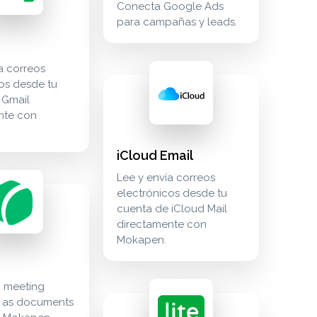
Conecta Google Ads
para campañas y leads.
a correos
icloud email lee y envía correos electró
communication
os desde tu
tenciales. crm_sales crm y ventas crm_sales google-contacts
 Gmail
nte con
ogle drive. cloud_storage almacenamiento en la nube cloud_s
iCloud Email
calendar google-calendar
Lee y envía correos
rain meeting transcripts as documents or notes in mokapen. mee
electrónicos desde tu
cuenta de iCloud Mail
directamente con
Mokapen.
. advertising publicidad advertising linkedin-ads
n meeting
 de marketing de mailchimp. marketing marketing marketing ma
mailerlite enlaza los contactos y suscripto
marketing
s as documents