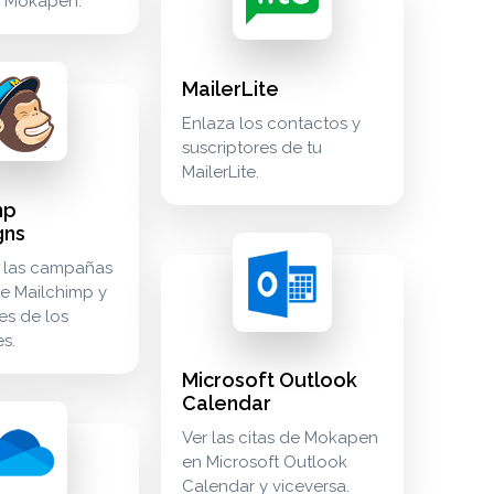
n Mokapen.
MailerLite
mpaigns sincroniza las campañas de email de mailchimp y las 
Enlaza los contactos y
suscriptores de tu
MailerLite.
mp
gns
arketing mailup
as documents or notes in mokapen. meetings reuniones y víde
microsoft outlook calendar ver las citas 
calendar
a las campañas
e Mailchimp y
es de los
 marketing marketing mailerlite-campaign
es.
Microsoft Outlook
Calendar
edrive comparte tus archivos desde onedrive. cloud_storage 
ge
Ver las citas de Mokapen
en Microsoft Outlook
Calendar y viceversa.