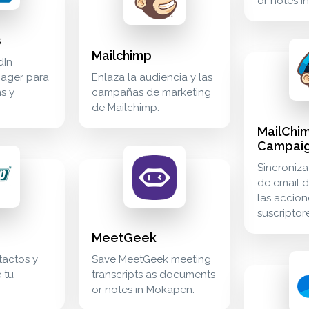
or notes i
laviyo. marketing marketing marketing klaviyo
s
Mailchimp
mailchimp ca
marketing
dIn
ager para
Enlaza la audiencia y las
s y
campañas de marketing
de Mailchimp.
MailChi
Campai
 contactos y suscriptores de tu mailup. marketing marketing m
meetgeek save meetgeek meeting transcripts 
meetings
Sincroniz
de email d
las accion
il de mailerlite y las acciones de los suscriptores. marketing
suscriptor
MeetGeek
tactos y
Save MeetGeek meeting
microsoft on
cloud_stora
 tu
transcripts as documents
or notes in Mokapen.