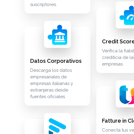
suscriptores.
credit score verif
crm_sales
datos corporativos descarga los datos empresariale
crm_sales
Credit Scor
Verifica la fiab
crediticia de la
Datos Corporativos
empresas.
Descarga los datos
empresariales de
empresas italianas y
fatture in cloud c
finance_invoicing
extranjeras desde
fuentes oficiales.
Fatture in C
fathom save fathom meeting transcripts as docume
meetings
Conecta tus ve