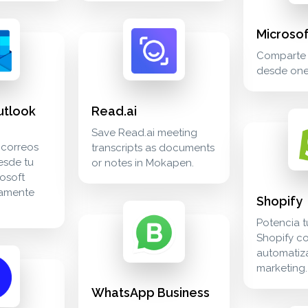
Microso
k email recibe y envía correos electrónicos desde tu cuenta
read.ai save read.ai meeting transcripts as do
meetings
Comparte 
desde one
utlook
Read.ai
de microsoft outlook y conviértelos en oportunidades de venta
shopify pote
ecommerce
Save Read.ai meeting
 correos
transcripts as documents
esde tu
or notes in Mokapen.
osoft
tamente
Shopify
whatsapp business reach your contacts on w
communication
Potencia t
Shopify c
automatiz
meeting transcripts as documents or notes in mokapen. meetings
marketing.
WhatsApp Business