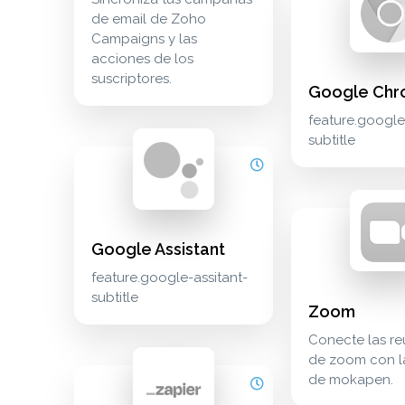
de email de Zoho
Campaigns y las
acciones de los
suscriptores.
Google Ch
feature.googl
subtitle
google assistant feature.google-assitant-subtitle p
productivity
zoom conecte las
meetings
Google Assistant
feature.google-assitant-
subtitle
Zoom
Conecte las re
de zoom con la
zapier conecta mokapen a cualquier otra aplicació
automation
de mokapen.