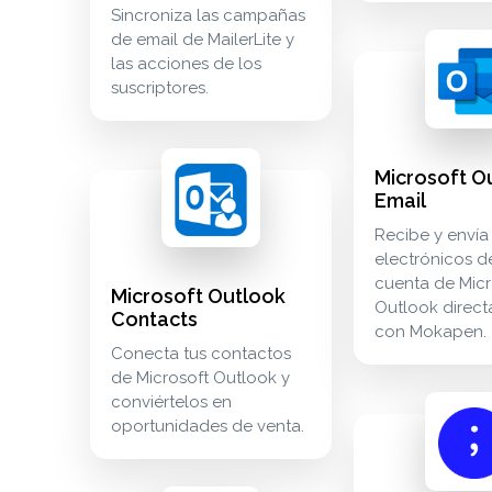
Sincroniza las campañas
de email de MailerLite y
microsoft outloo
communication
las acciones de los
suscriptores.
Microsoft O
microsoft outlook contacts conecta tus contactos 
crm_sales
Email
Recibe y envía
electrónicos d
cuenta de Micr
Microsoft Outlook
Outlook direc
Contacts
con Mokapen.
Conecta tus contactos
de Microsoft Outlook y
conviértelos en
tl;dv save tl;dv 
meetings
oportunidades de venta.