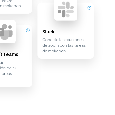
nes de
slack conecte las reuniones de zoom con
communication
en mokapen.
ams convierte la conversación de tu equipo en tareas mokap
on
Slack
Conecte las reuniones
de zoom con las tareas
de mokapen.
ft Teams
niones y vídeo meetings zoom
la
ión de tu
 tareas
pier