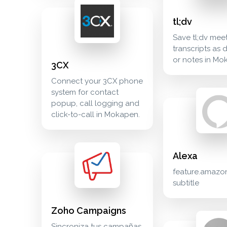
3cx connect your 3cx phone system for contact po
communication
tl;dv
Save tl;dv mee
transcripts as
or notes in Mo
3CX
Connect your 3CX phone
system for contact
alexa feature.ama
productivity
popup, call logging and
click-to-call in Mokapen.
Alexa
zoho campaigns sincroniza tus campañas de email 
marketing
feature.amazo
subtitle
Zoho Campaigns
google chrome fe
productivity
Sincroniza tus campañas