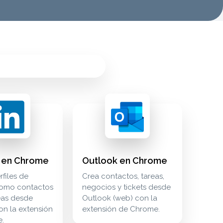
res. marketing marketing marketing activecampaign-campaign
keting marketing brevo
ios y tickets desde gmail con la extensión de chrome. extens
chrome guarda perfiles de linkedin como contactos y crea tare
outlook en chrome crea contactos, tareas
extensions
n en Chrome
Outlook en Chrome
files de
Crea contactos, tareas,
como contactos
negocios y tickets desde
eas desde
Outlook (web) con la
on la extensión
extensión de Chrome.
.