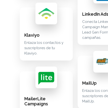
klaviyo enlaza los contactos y suscriptores de tu k
marketing
LinkedIn Ad
Conecta Linke
Campaign Man
Lead Gen Form
Klaviyo
campañas.
Enlaza los contactos y
suscriptores de tu
Klaviyo.
mailup enlaza los
marketing
mailerlite campaigns sincroniza las campañas de ema
marketing
MailUp
Enlaza los con
suscriptores de
MailerLite
MailUp.
Campaigns