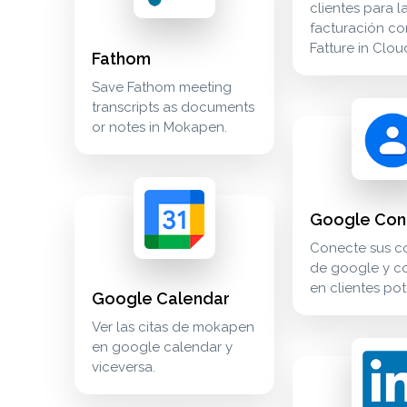
clientes para l
facturación co
Fatture in Clou
Fathom
Save Fathom meeting
transcripts as documents
google contacts c
crm_sales
or notes in Mokapen.
google calendar ver las citas de mokapen en googl
calendar
Google Con
Conecte sus c
de google y co
en clientes pot
Google Calendar
Ver las citas de mokapen
en google calendar y
linkedin ads cone
advertising
viceversa.