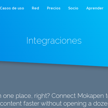
Casos de uso
Red
Precios
Socio
Aprender
Integraciones
n one place, right? Connect Mokapen to
content faster without opening a doze