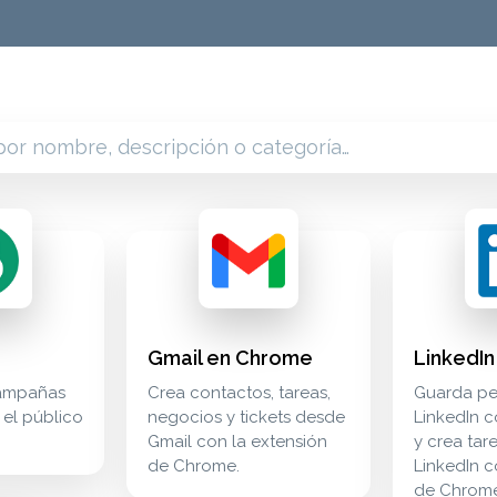
 de email de activecampaign y las acciones de los suscripto
s campañas de marketing y el público de brevo. marketing mar
gmail en chrome crea contactos, tareas, negoc
extensions
linkedin en 
extensions
Gmail en Chrome
LinkedI
campañas
Crea contactos, tareas,
Guarda per
 el público
negocios y tickets desde
LinkedIn 
Gmail con la extensión
y crea tar
de Chrome.
LinkedIn c
de Chrome