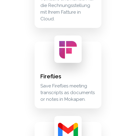
die Rechnungsstellung
mit Ihrem Fatture in
Cloud.
fireflies save fireflies meeting transcripts as
meetings
Fireflies
Save Fireflies meeting
transcripts as documents
or notes in Mokapen.
gmail e-mails von ihrem gmail-konto direkt 
communication