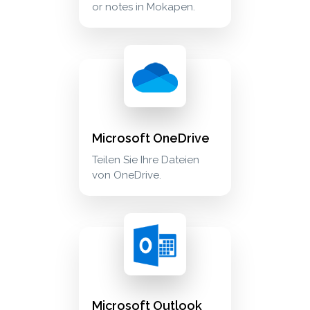
or notes in Mokapen.
microsoft onedrive teilen sie ihre dateien vo
cloud_storage
Microsoft OneDrive
Teilen Sie Ihre Dateien
von OneDrive.
microsoft outlook calendar zeigen sie die te
calendar
Microsoft Outlook