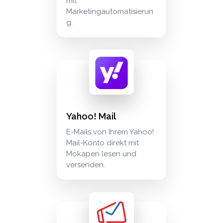
mit
Marketingautomatisierun
g.
yahoo! mail e-mails von ihrem yahoo! mail-k
communication
Yahoo! Mail
E-Mails von Ihrem Yahoo!
Mail-Konto direkt mit
Mokapen lesen und
versenden.
zoho campaigns synchronisieren sie zoho ca
marketing