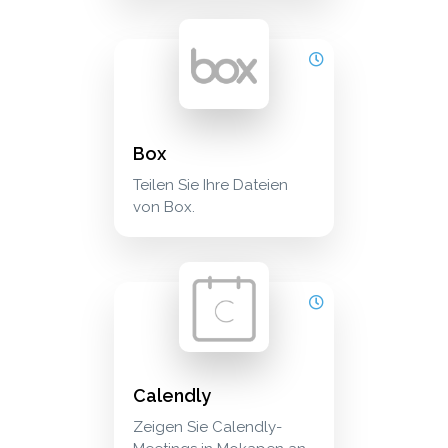
box teilen sie ihre dateien von box. cloud_st
cloud_storage
Box
Teilen Sie Ihre Dateien
von Box.
calendly zeigen sie calendly-meetings in mok
calendar
Calendly
Zeigen Sie Calendly-