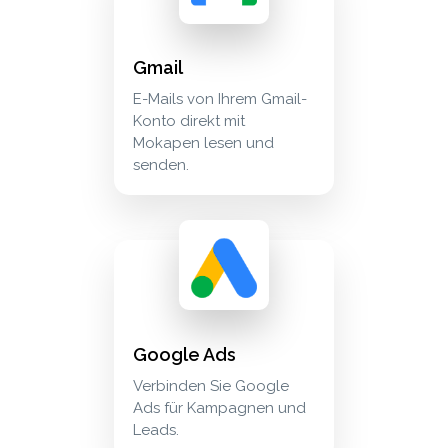
Gmail
E-Mails von Ihrem Gmail-
Konto direkt mit
Mokapen lesen und
senden.
google ads verbinden sie google ads für kamp
advertising
Google Ads
Verbinden Sie Google
Ads für Kampagnen und
Leads.