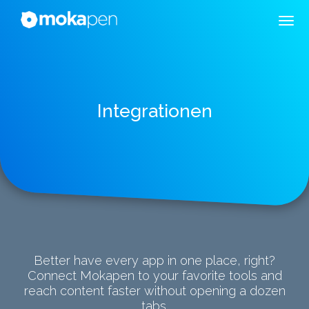
Integrationen
Better have every app in one place, right?
Connect Mokapen to your favorite tools and
reach content faster without opening a dozen
tabs.