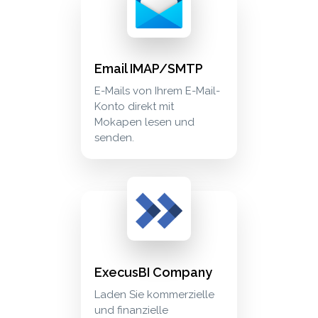
Email IMAP/SMTP
E-Mails von Ihrem E-Mail-
Konto direkt mit
Mokapen lesen und
senden.
execusbi company laden sie kommerzielle und f
crm_sales
ExecusBI Company
Laden Sie kommerzielle
und finanzielle