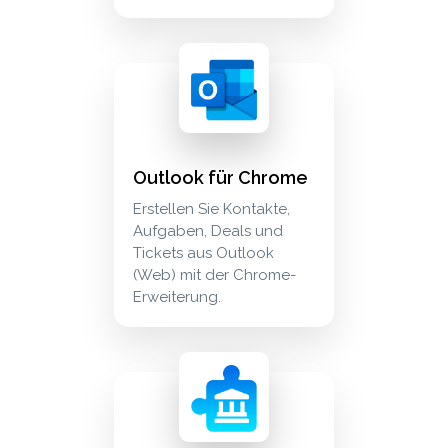
outlook für chrome erstellen sie kontakte, au
extensions
Outlook für Chrome
Erstellen Sie Kontakte,
Aufgaben, Deals und
Tickets aus Outlook
(Web) mit der Chrome-
Erweiterung.
unternehmensdaten laden sie firmendaten aus of
crm_sales