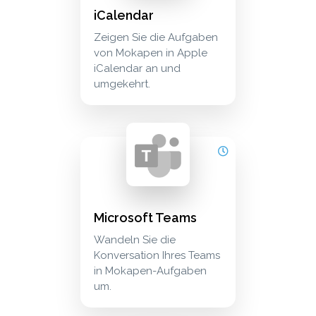
iCalendar
Zeigen Sie die Aufgaben
von Mokapen in Apple
iCalendar an und
umgekehrt.
microsoft teams wandeln sie die konversatio
communication
Microsoft Teams
Wandeln Sie die
Konversation Ihres Teams
in Mokapen-Aufgaben
um.