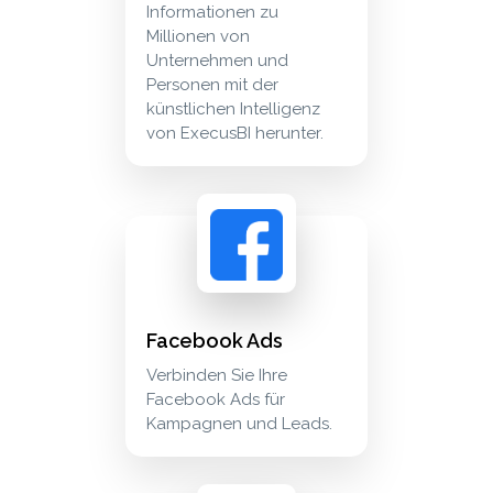
Informationen zu
Millionen von
Unternehmen und
Personen mit der
künstlichen Intelligenz
von ExecusBI herunter.
facebook ads verbinden sie ihre facebook ads
advertising
Facebook Ads
Verbinden Sie Ihre
Facebook Ads für
Kampagnen und Leads.