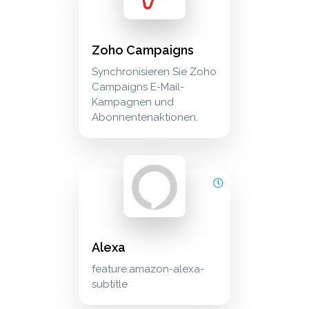
Zoho Campaigns
Synchronisieren Sie Zoho
Campaigns E-Mail-
Kampagnen und
Abonnentenaktionen.
alexa feature.amazon-alexa-subtitle productivi
productivity
Alexa
feature.amazon-alexa-
subtitle