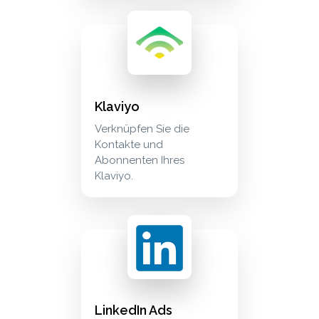
klaviyo verknüpfen sie die kontakte und abonne
marketing
Klaviyo
Verknüpfen Sie die
Kontakte und
Abonnenten Ihres
Klaviyo.
linkedin ads verbinden sie linkedin campaign 
advertising
LinkedIn Ads