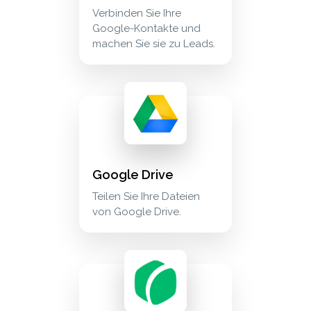
Verbinden Sie Ihre
Google-Kontakte und
machen Sie sie zu Leads.
google drive teilen sie ihre dateien von goog
cloud_storage
Google Drive
Teilen Sie Ihre Dateien
von Google Drive.
grain save grain meeting transcripts as docum
meetings