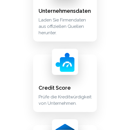
Unternehmensdaten
Laden Sie Firmendaten
aus offiziellen Quellen
herunter.
credit score prüfe die kreditwürdigkeit von un
crm_sales
Credit Score
Prüfe die Kreditwürdigkeit
von Unternehmen.
email imap/smtp e-mails von ihrem e-mail-ko
communication