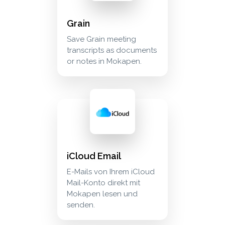
Grain
Save Grain meeting
transcripts as documents
or notes in Mokapen.
icloud email e-mails von ihrem icloud mail-k
communication
iCloud Email
E-Mails von Ihrem iCloud
Mail-Konto direkt mit
Mokapen lesen und
senden.