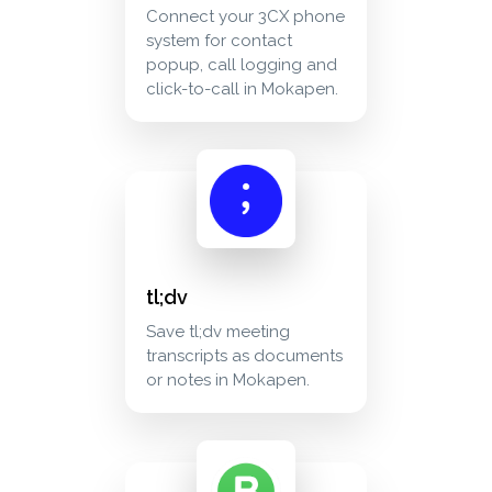
Connect your 3CX phone
system for contact
popup, call logging and
click-to-call in Mokapen.
tl;dv save tl;dv meeting transcripts as docume
meetings
tl;dv
Save tl;dv meeting
transcripts as documents
or notes in Mokapen.
whatsapp business reach your contacts on w
communication