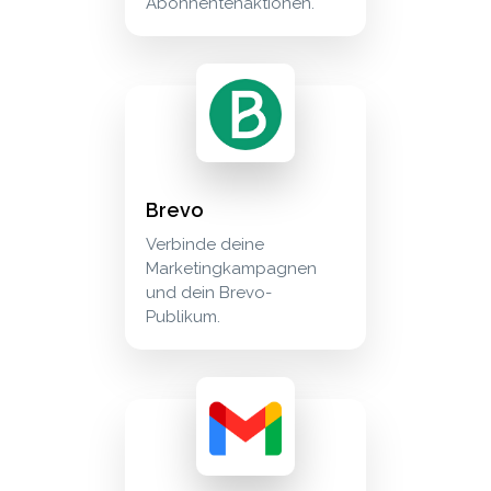
Abonnentenaktionen.
brevo verbinde deine marketingkampagnen und
marketing
Brevo
Verbinde deine
Marketingkampagnen
und dein Brevo-
Publikum.
gmail für chrome erstellen sie kontakte, aufg
extensions