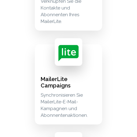
Verknüpfen Sie die
Kontakte und
Abonnenten Ihres
MailerLite.
mailerlite campaigns synchronisieren sie mail
marketing
MailerLite
Campaigns
Synchronisieren Sie
MailerLite-E-Mail-
Kampagnen und
Abonnentenaktionen.