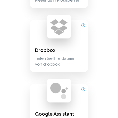
Meetings in Mokapen an.
dropbox teilen sie ihre dateien von dropbox.
cloud_storage
Dropbox
Teilen Sie Ihre dateien
von dropbox.
google assistant feature.google-assitant-subtit
productivity
Google Assistant