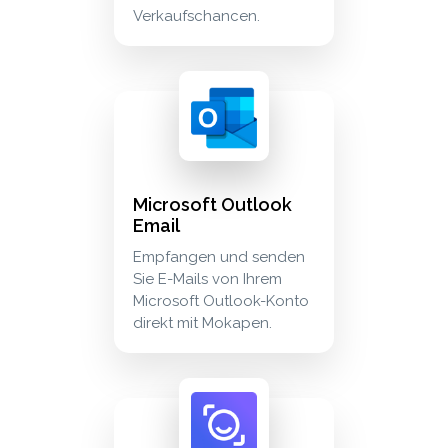
Verkaufschancen.
microsoft outlook email empfangen und sende
communication
Microsoft Outlook
Email
Empfangen und senden
Sie E-Mails von Ihrem
Microsoft Outlook-Konto
direkt mit Mokapen.
read.ai save read.ai meeting transcripts as d
meetings