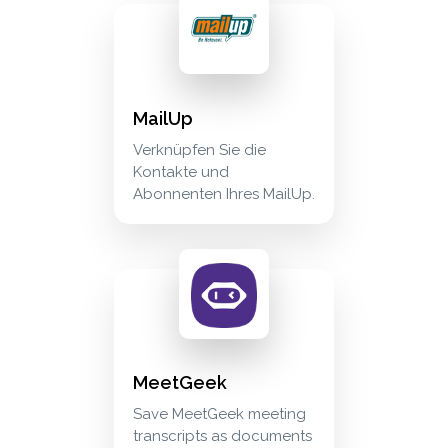
mailup verknüpfen sie die kontakte und abonne
marketing
MailUp
Verknüpfen Sie die
Kontakte und
Abonnenten Ihres MailUp.
meetgeek save meetgeek meeting transcripts 
meetings
MeetGeek
Save MeetGeek meeting
transcripts as documents