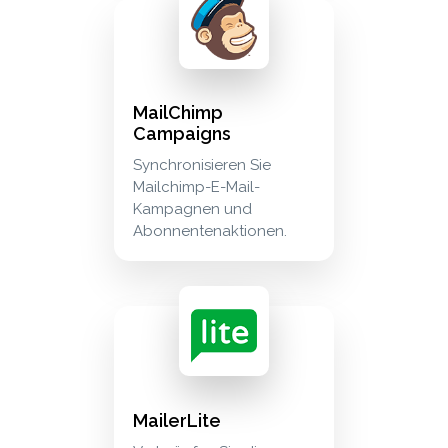
mailchimp campaigns synchronisieren sie mai
marketing
MailChimp
Campaigns
Synchronisieren Sie
Mailchimp-E-Mail-
Kampagnen und
Abonnentenaktionen.
mailerlite verknüpfen sie die kontakte und abon
marketing
MailerLite