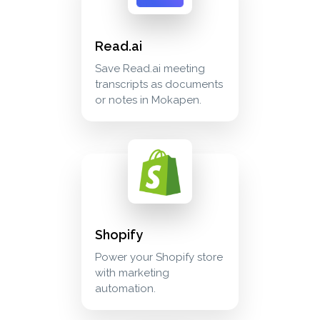
Read.ai
Save Read.ai meeting
transcripts as documents
or notes in Mokapen.
shopify power your shopify store with marke
ecommerce
Shopify
Power your Shopify store
with marketing
automation.