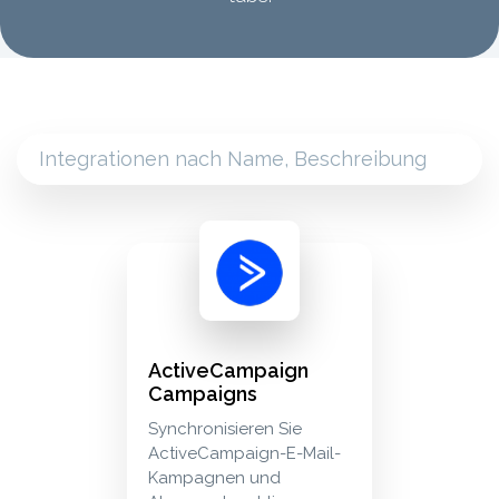
activecampaign campaigns synchronisieren s
marketing
ActiveCampaign
Campaigns
Synchronisieren Sie
ActiveCampaign-E-Mail-
Kampagnen und