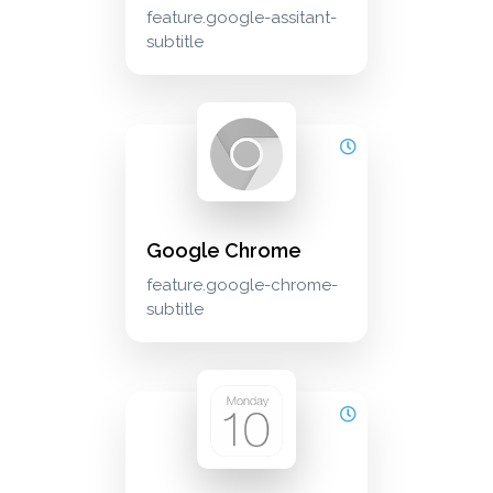
feature.google-assitant-
subtitle
google chrome feature.google-chrome-subtitle
productivity
Google Chrome
feature.google-chrome-
subtitle
icalendar zeigen sie die aufgaben von mokape
calendar