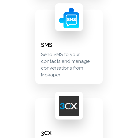
sms send sms to your contacts and manage c
communication
SMS
Send SMS to your
contacts and manage
conversations from
Mokapen.
3cx connect your 3cx phone system for contac
communication
3CX