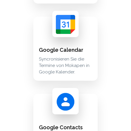
google calendar syncronisieren sie die termi
calendar
Google Calendar
Syncronisieren Sie die
Termine von Mokapen in
Google Kalender.
google contacts verbinden sie ihre google-kon
crm_sales
Google Contacts