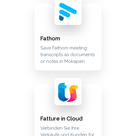
fathom save fathom meeting transcripts as do
meetings
Fathom
Save Fathom meeting
transcripts as documents
or notes in Mokapen.
fatture in cloud verbinden sie ihre verkäufe un
finance_invoicing
Fatture in Cloud
Verbinden Sie Ihre
Verkäufe und Kunden für