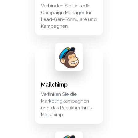
Verbinden Sie LinkedIn
Campaign Manager für
Lead-Gen-Formulare und
Kampagnen.
mailchimp verlinken sie die marketingkampagn
marketing
Mailchimp
Verlinken Sie die
Marketingkampagnen
und das Publikum Ihres
Mailchimp.