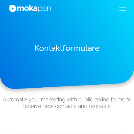
Kontaktformulare
Automate your marketing with public online forms to
receive new contacts and requests.