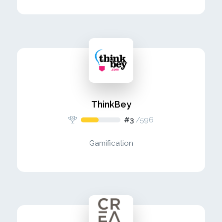
ThinkBey
#3
/
596
Gamification