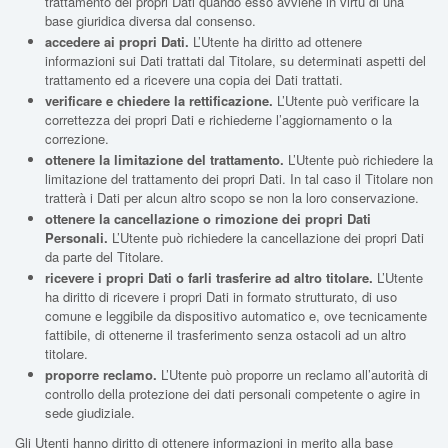
trattamento dei propri Dati quando esso avviene in virtù di una
base giuridica diversa dal consenso.
accedere ai propri Dati.
L’Utente ha diritto ad ottenere
informazioni sui Dati trattati dal Titolare, su determinati aspetti del
trattamento ed a ricevere una copia dei Dati trattati.
verificare e chiedere la rettificazione.
L’Utente può verificare la
correttezza dei propri Dati e richiederne l’aggiornamento o la
correzione.
ottenere la limitazione del trattamento.
L’Utente può richiedere la
limitazione del trattamento dei propri Dati. In tal caso il Titolare non
tratterà i Dati per alcun altro scopo se non la loro conservazione.
ottenere la cancellazione o rimozione dei propri Dati
Personali.
L’Utente può richiedere la cancellazione dei propri Dati
da parte del Titolare.
ricevere i propri Dati o farli trasferire ad altro titolare.
L’Utente
ha diritto di ricevere i propri Dati in formato strutturato, di uso
comune e leggibile da dispositivo automatico e, ove tecnicamente
fattibile, di ottenerne il trasferimento senza ostacoli ad un altro
titolare.
proporre reclamo.
L’Utente può proporre un reclamo all’autorità di
controllo della protezione dei dati personali competente o agire in
sede giudiziale.
Gli Utenti hanno diritto di ottenere informazioni in merito alla base