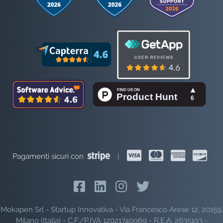
Pagamenti sicuri con
|
Mokapen Srl - Startup Innovativa - Via Francesco Arese 12, 20159,
Milano (Italia) - C.F./P.IVA 12021740969 - R.E.A. 2635193 -