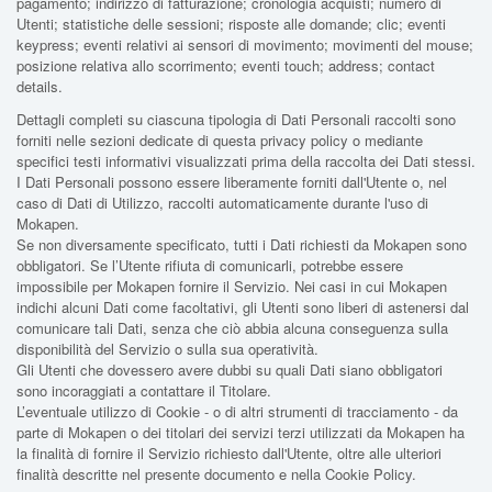
pagamento; indirizzo di fatturazione; cronologia acquisti; numero di
Utenti; statistiche delle sessioni; risposte alle domande; clic; eventi
keypress; eventi relativi ai sensori di movimento; movimenti del mouse;
posizione relativa allo scorrimento; eventi touch; address; contact
details.
Dettagli completi su ciascuna tipologia di Dati Personali raccolti sono
forniti nelle sezioni dedicate di questa privacy policy o mediante
specifici testi informativi visualizzati prima della raccolta dei Dati stessi.
I Dati Personali possono essere liberamente forniti dall'Utente o, nel
caso di Dati di Utilizzo, raccolti automaticamente durante l'uso di
Mokapen.
Se non diversamente specificato, tutti i Dati richiesti da Mokapen sono
obbligatori. Se l’Utente rifiuta di comunicarli, potrebbe essere
impossibile per Mokapen fornire il Servizio. Nei casi in cui Mokapen
indichi alcuni Dati come facoltativi, gli Utenti sono liberi di astenersi dal
comunicare tali Dati, senza che ciò abbia alcuna conseguenza sulla
disponibilità del Servizio o sulla sua operatività.
Gli Utenti che dovessero avere dubbi su quali Dati siano obbligatori
sono incoraggiati a contattare il Titolare.
L’eventuale utilizzo di Cookie - o di altri strumenti di tracciamento - da
parte di Mokapen o dei titolari dei servizi terzi utilizzati da Mokapen ha
la finalità di fornire il Servizio richiesto dall'Utente, oltre alle ulteriori
finalità descritte nel presente documento e nella Cookie Policy.