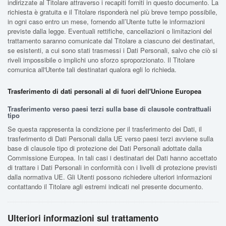
indirizzate al Titolare attraverso i recapiti forniti in questo documento. La
richiesta è gratuita e il Titolare risponderà nel più breve tempo possibile,
in ogni caso entro un mese, fornendo all’Utente tutte le informazioni
previste dalla legge. Eventuali rettifiche, cancellazioni o limitazioni del
trattamento saranno comunicate dal Titolare a ciascuno dei destinatari,
se esistenti, a cui sono stati trasmessi i Dati Personali, salvo che ciò si
riveli impossibile o implichi uno sforzo sproporzionato. Il Titolare
comunica all'Utente tali destinatari qualora egli lo richieda.
Trasferimento di dati personali al di fuori dell'Unione Europea
Trasferimento verso paesi terzi sulla base di clausole contrattuali
tipo
Se questa rappresenta la condizione per il trasferimento dei Dati, il
trasferimento di Dati Personali dalla UE verso paesi terzi avviene sulla
base di clausole tipo di protezione dei Dati Personali adottate dalla
Commissione Europea. In tali casi i destinatari dei Dati hanno accettato
di trattare i Dati Personali in conformità con i livelli di protezione previsti
dalla normativa UE. Gli Utenti possono richiedere ulteriori informazioni
contattando il Titolare agli estremi indicati nel presente documento.
Ulteriori informazioni sul trattamento