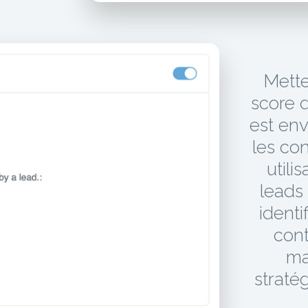
Mette
score d
est env
les con
utili
leads
identi
cont
ma
straté