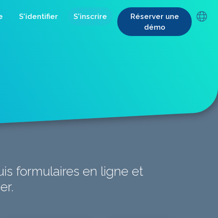
e
S'identifier
S'inscrire
Réserver une
démo
is formulaires en ligne et
er.