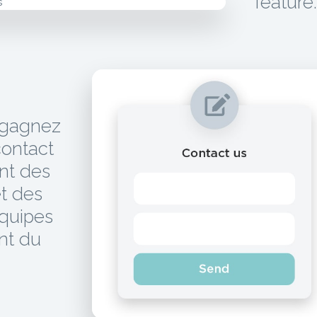
feature
 gagnez
contact
ant des
et des
équipes
nt du