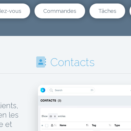
ez-vous
Commandes
Tâches
Contacts
ients,
en les
e et