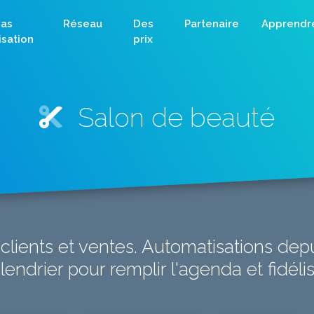
as
Réseau
Des
Partenaire
Apprendr
lisation
prix
Salon de beauté
 clients et ventes. Automatisations depu
lendrier pour remplir l'agenda et fidélis