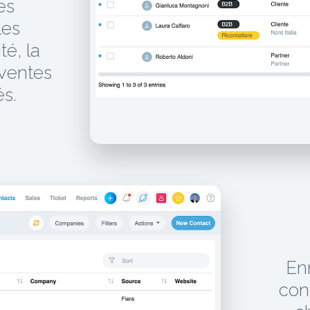
es
les
té, la
 ventes
és.
En
con