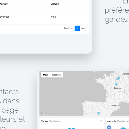
c
préfér
gardez 
ntacts
 dans
e page
leurs et
ue