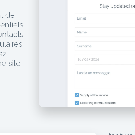
t de
entiels
ontacts
ulaires
ez
e site