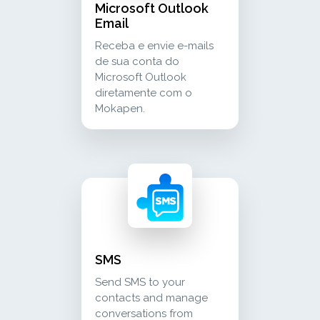
Microsoft Outlook
Email
Receba e envie e-mails
de sua conta do
Microsoft Outlook
diretamente com o
Mokapen.
sms send sms to your contacts and manage c
communication
SMS
Send SMS to your
contacts and manage
conversations from