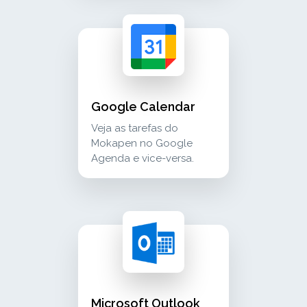
google calendar veja as tarefas do mokapen 
calendar
Google Calendar
Veja as tarefas do
Mokapen no Google
Agenda e vice-versa.
microsoft outlook calendar view mokapen's ap
calendar
Microsoft Outlook