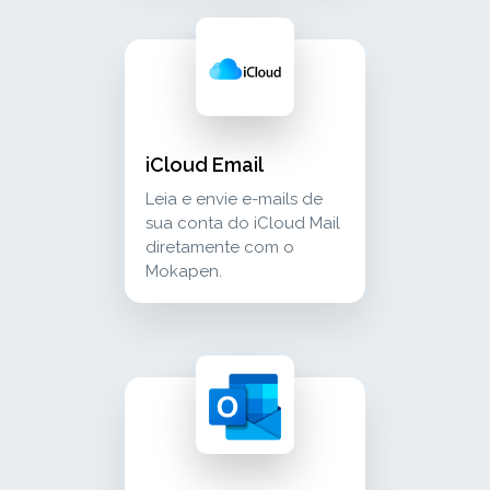
icloud email leia e envie e-mails de sua con
communication
iCloud Email
Leia e envie e-mails de
sua conta do iCloud Mail
diretamente com o
Mokapen.
microsoft outlook email receba e envie e-ma
communication