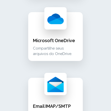
microsoft onedrive compartilhe seus arquivo
cloud_storage
Microsoft OneDrive
Compartilhe seus
arquivos do OneDrive.
email imap/smtp leia e envie e-mails da sua
communication
Email IMAP/SMTP