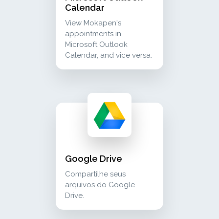
Calendar
View Mokapen's
appointments in
Microsoft Outlook
Calendar, and vice versa.
google drive compartilhe seus arquivos do g
cloud_storage
Google Drive
Compartilhe seus
arquivos do Google
Drive.