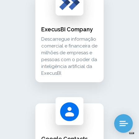
ExecusBI Company
Descarregue informação
comercial e financeira de
milhões de empresas e
pessoas com o poder da
inteligência artificial da
ExecusBI.
google contacts conecte seus contatos do goo
crm_sales
Google Contacts