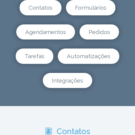
Contatos
Formulários
Agendamentos
Pedidos
Tarefas
Automatizações
Integrações
Contatos