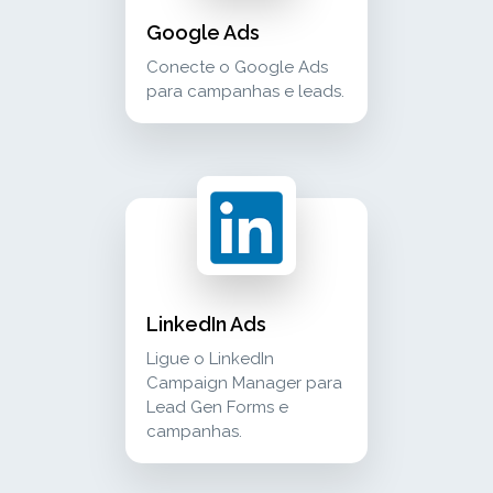
Google Ads
Conecte o Google Ads
para campanhas e leads.
linkedin ads ligue o linkedin campaign manage
advertising
LinkedIn Ads
Ligue o LinkedIn
Campaign Manager para
Lead Gen Forms e
campanhas.