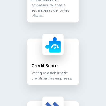
empresas italianas e
estrangeiras de fontes
oficiais.
credit score verifique a fiabilidade creditícia
crm_sales
Credit Score
Verifique a fiabilidade
creditícia das empresas.
execusbi company descarregue informação come
crm_sales