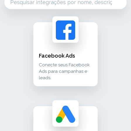
facebook ads conecte seus facebook ads para
advertising
Facebook Ads
Conecte seus Facebook
Ads para campanhas e
leads.
google ads conecte o google ads para campanh
advertising