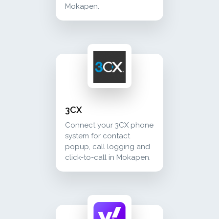
Mokapen.
3cx connect your 3cx phone system for conta
communication
3CX
Connect your 3CX phone
system for contact
popup, call logging and
click-to-call in Mokapen.
yahoo! mail leia e envie e-mails de sua con
communication