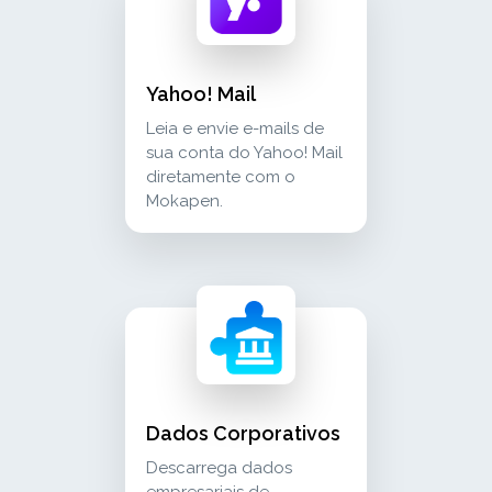
Yahoo! Mail
Leia e envie e-mails de
sua conta do Yahoo! Mail
diretamente com o
Mokapen.
dados corporativos descarrega dados empresari
crm_sales
Dados Corporativos
Descarrega dados
empresariais de