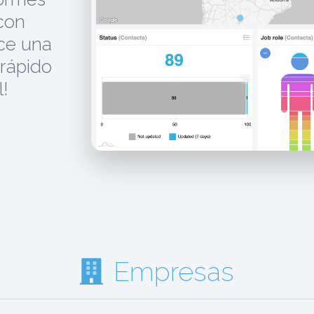
 con
ece una
 rápido
!
Empresas