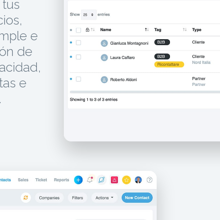
 tus
ios,
imple e
ión de
vacidad,
tas e
.