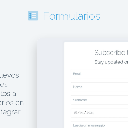
Formularios
uevos
les
tos a
rios en
tegrar