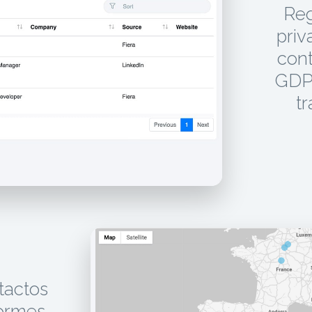
Reg
priv
cont
GDPR
tr
tactos
formes