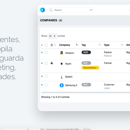
entes,
pila
 guarda
ting,
dades.