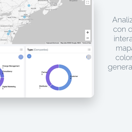
Anali
con d
inter
mapa
color
genera