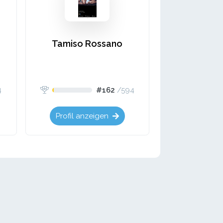
Tamiso Rossano
4
#162
/
594
Profil anzeigen