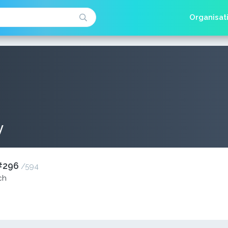
Organisat
y
#296
/
594
ch