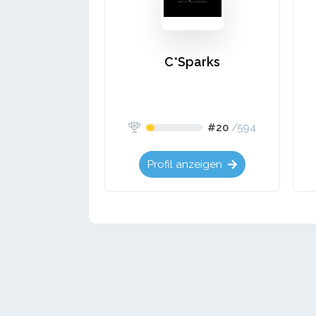
C*Sparks
#20
/
594
Profil anzeigen