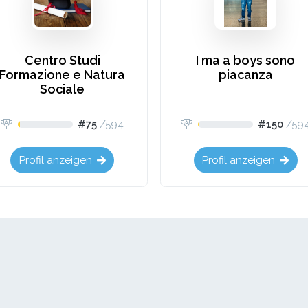
Centro Studi
I ma a boys sono
Formazione e Natura
piacanza
Sociale
#75
/
594
#150
/
59
Profil anzeigen
Profil anzeigen