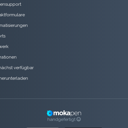
ensupport
aktformulare
matisierungen
rts
werk
rationen
ächst verfügbar
herunterladen
handgefertigt