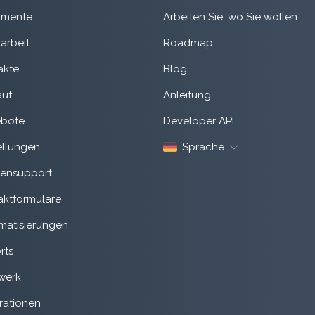
mente
Arbeiten Sie, wo Sie wollen
arbeit
Roadmap
akte
Blog
auf
Anleitung
bote
Developer API
ellungen
Sprache
ensupport
aktformulare
matisierungen
rts
werk
rationen