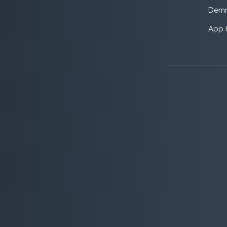
Demn
App 