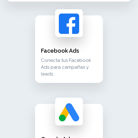
facebook ads conecta tus facebook ads para c
advertising
Facebook Ads
Conecta tus Facebook
Ads para campañas y
leads.
google ads conecta google ads para campañas 
advertising