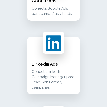
Google Ads
Conecta Google Ads
para campañas y leads.
linkedin ads conecta linkedin campaign manage
advertising
LinkedIn Ads
Conecta LinkedIn
Campaign Manager para
Lead Gen Forms y
campañas.