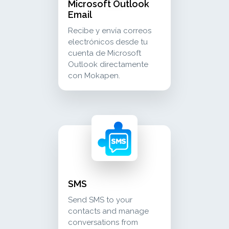
Microsoft Outlook
Email
Recibe y envía correos
electrónicos desde tu
cuenta de Microsoft
Outlook directamente
con Mokapen.
sms send sms to your contacts and manage c
communication
SMS
Send SMS to your
contacts and manage
conversations from