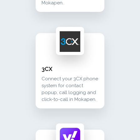
Mokapen.
3cx connect your 3cx phone system for contac
communication
3CX
Connect your 3CX phone
system for contact
popup, call logging and
click-to-call in Mokapen.
yahoo! mail lee y envía correos electrónico
communication