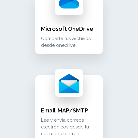
Microsoft OneDrive
Comparte tus archivos
desde onedrive.
email imap/smtp lee y envía correos electró
communication
Email IMAP/SMTP
Lee y envía correos
electrónicos desde tu
cuenta de correo