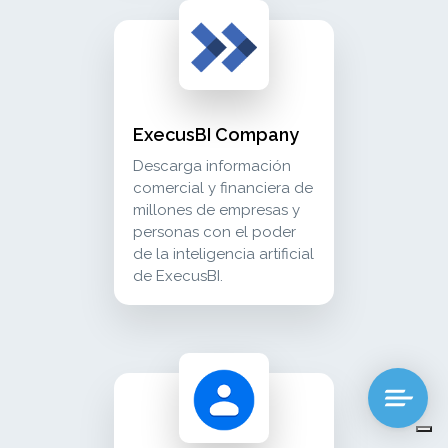
execusbi company descarga información comerci
crm_sales
ExecusBI Company
Descarga información
comercial y financiera de
millones de empresas y
personas con el poder
de la inteligencia artificial
de ExecusBI.
google contacts conecte sus contactos de goo
crm_sales