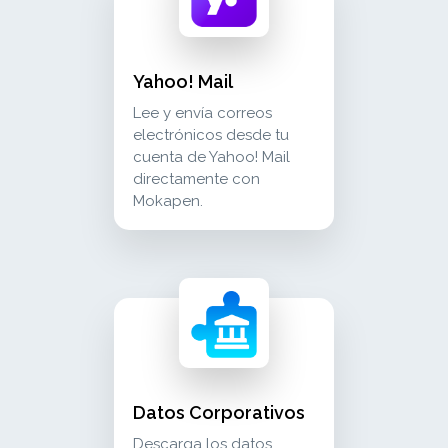
Yahoo! Mail
Lee y envía correos
electrónicos desde tu
cuenta de Yahoo! Mail
directamente con
Mokapen.
datos corporativos descarga los datos empresar
crm_sales
Datos Corporativos
Descarga los datos