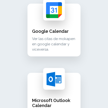
google calendar ver las citas de mokapen en g
calendar
Google Calendar
Ver las citas de mokapen
en google calendar y
viceversa.
microsoft outlook calendar ver las citas de m
calendar
Microsoft Outlook
Calendar