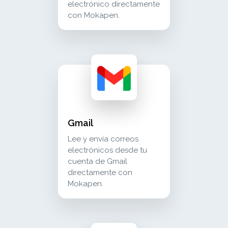
electrónico directamente
con Mokapen.
gmail lee y envía correos electrónicos desd
communication
Gmail
Lee y envía correos
electrónicos desde tu
cuenta de Gmail
directamente con
Mokapen.