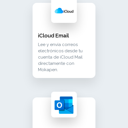
icloud email lee y envía correos electrónico
communication
iCloud Email
Lee y envía correos
electrónicos desde tu
cuenta de iCloud Mail
directamente con
Mokapen.
microsoft outlook email recibe y envía corre
communication