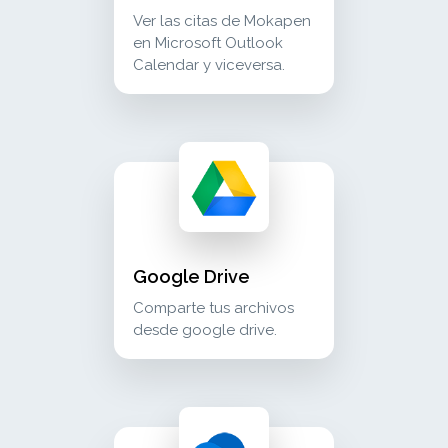
Ver las citas de Mokapen
en Microsoft Outlook
Calendar y viceversa.
google drive comparte tus archivos desde go
cloud_storage
Google Drive
Comparte tus archivos
desde google drive.
microsoft onedrive comparte tus archivos des
cloud_storage