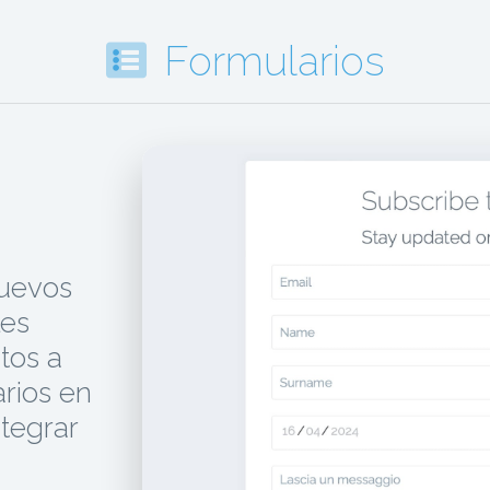
Formularios
uevos
les
tos a
rios en
tegrar