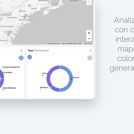
Anali
con d
inter
mapa
color
genera