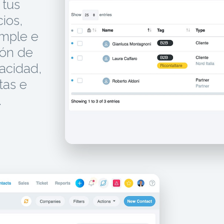
 tus
ios,
imple e
ión de
vacidad,
tas e
.