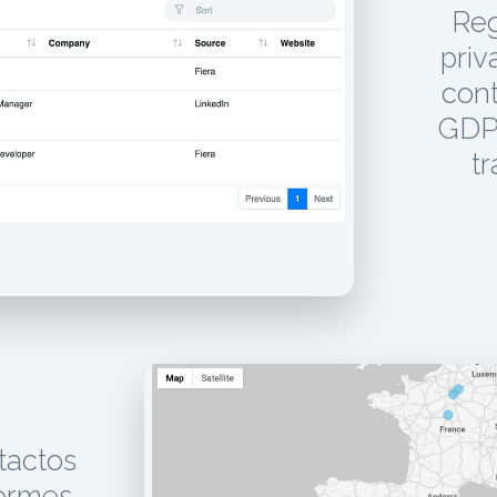
Reg
priv
cont
GDPR
tr
tactos
formes