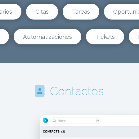
arios
Citas
Tareas
Oportuni
Automatizaciones
Tickets
Contactos