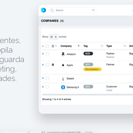
entes,
pila
 guarda
ting,
dades.