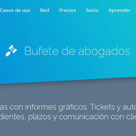
Casos de uso
Red
Precios
Socio
Aprender
Bufete de abogados
as con informes gráficos. Tickets y au
ientes, plazos y comunicación con cli