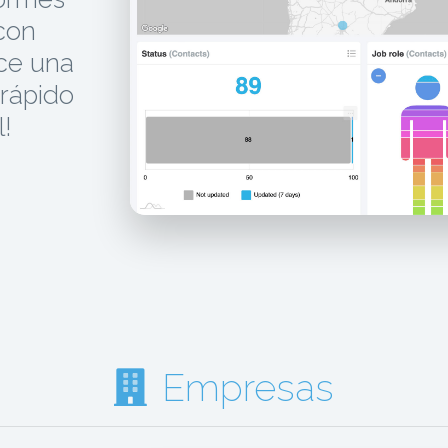
 con
ece una
 rápido
!
Empresas