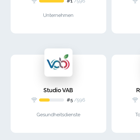
#1
/
596
Unternehmen
Studio VAB
R
#5
/
596
Gesundheitsdienste
To