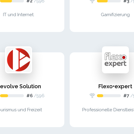
#2
/
596
#3
/
IT und Internet.
Gamifizierung
evolve Solution
Flexo•expert
#6
/
596
#7
/
urismus und Freizeit
Professionelle Dienstlei