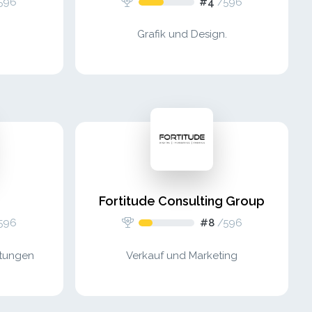
596
#4
/
596
Grafik und Design.
Fortitude Consulting Group
596
#8
/
596
stungen
Verkauf und Marketing