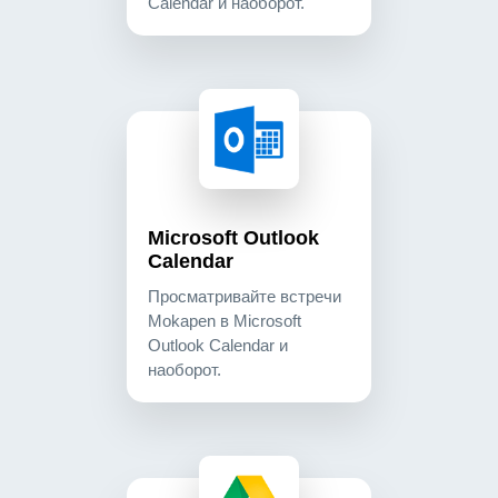
Calendar и наоборот.
microsoft outlook calendar просматривайте встреч
calendar
Microsoft Outlook
Calendar
Просматривайте встречи
Mokapen в Microsoft
Outlook Calendar и
наоборот.
google drive делитесь файлами из google drive. 
cloud_storage