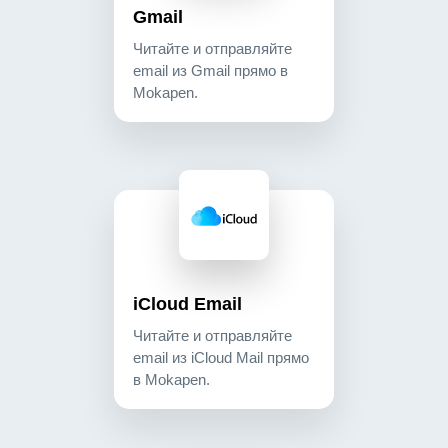
Gmail
Читайте и отправляйте
email из Gmail прямо в
Mokapen.
icloud email читайте и отправляйте email из icl
communication
iCloud Email
Читайте и отправляйте
email из iCloud Mail прямо
в Mokapen.