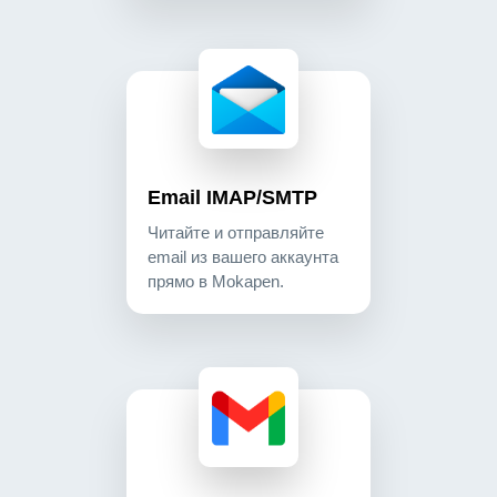
email imap/smtp читайте и отправляйте email и
communication
Email IMAP/SMTP
Читайте и отправляйте
email из вашего аккаунта
прямо в Mokapen.
gmail читайте и отправляйте email из gmail пря
communication