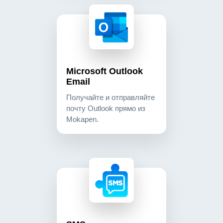
microsoft outlook email получайте и отправляйт
communication
Microsoft Outlook
Email
Получайте и отправляйте
почту Outlook прямо из
Mokapen.
sms send sms to your contacts and manage conv
communication