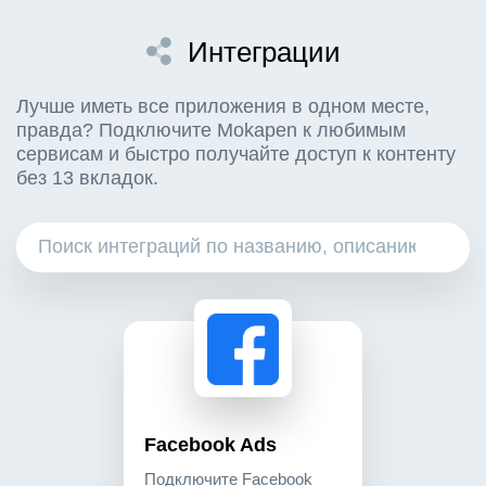
Интеграции
Лучше иметь все приложения в одном месте,
правда? Подключите Mokapen к любимым
сервисам и быстро получайте доступ к контенту
без 13 вкладок.
facebook ads подключите facebook ads для кампан
advertising
Facebook Ads
Подключите Facebook