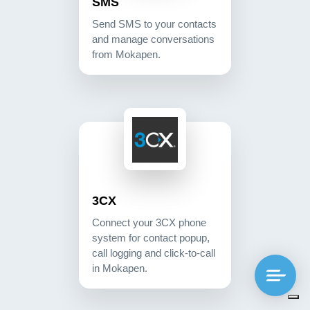
SMS
Send SMS to your contacts
and manage conversations
from Mokapen.
3cx connect your 3cx phone system for contact po
communication
3CX
Connect your 3CX phone
system for contact popup,
call logging and click-to-call
in Mokapen.