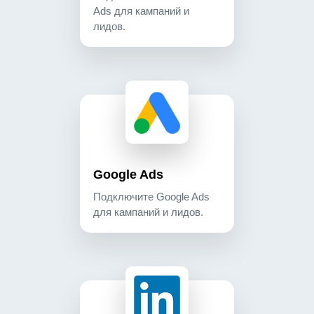
Ads для кампаний и
лидов.
google ads подключите google ads для кампаний и
advertising
Google Ads
Подключите Google Ads
для кампаний и лидов.
linkedin ads подключите linkedin campaign manage
advertising