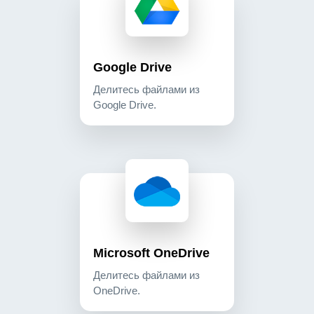
Google Drive
Делитесь файлами из
Google Drive.
microsoft onedrive делитесь файлами из onedrive
cloud_storage
Microsoft OneDrive
Делитесь файлами из
OneDrive.