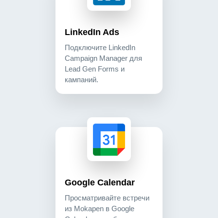
LinkedIn Ads
Подключите LinkedIn
Campaign Manager для
Lead Gen Forms и
кампаний.
google calendar просматривайте встречи из mokap
calendar
Google Calendar
Просматривайте встречи
из Mokapen в Google