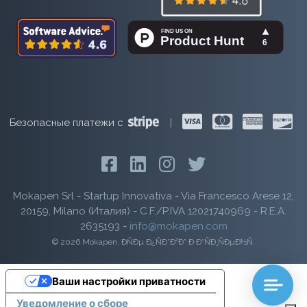
Безопасные платежи с
|
Mokapen Srl - Startup Innovativa - Via Francesco Arese 12,
20159, Milano (Италия) - C.F./P.IVA 12021740969 - R.E.A.
2635193 -
info@mokapen.com
© 2026 Mokapen. ÐÑÐµ Ð¿ÑÐ°Ð²Ð° Ð·Ð°ÑÐ¸ÑÐµÐ½Ñ.
Ваши настройки приватности
Уведомление о сборе