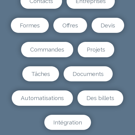
Contacts
Entreprises
Formes
Offres
Devis
Commandes
Projets
Tâches
Documents
Automatisations
Des billets
Intégration