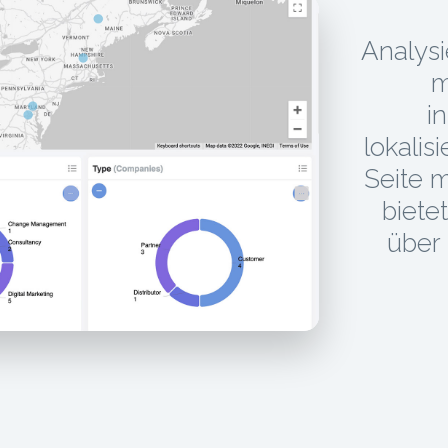
Analys
m
i
lokalis
Seite m
biete
über 