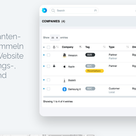
anten-
ammeln
Website
ngs-,
nd