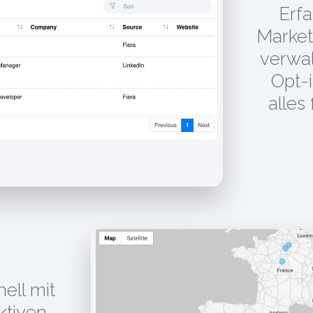
Erf
Market
verwa
Opt-
alles
ell mit
ktiven