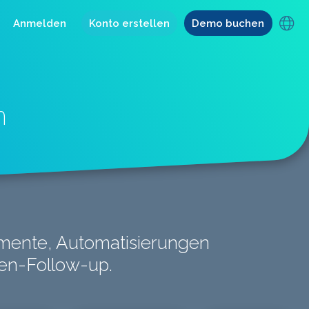
Anmelden
Konto erstellen
Demo buchen
n
umente, Automatisierungen
den-Follow-up.