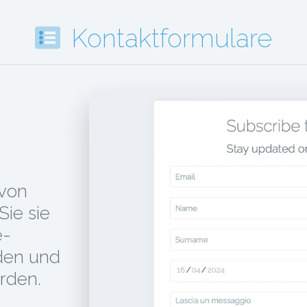
Kontaktformulare
 von
Sie sie
e-
den und
erden.