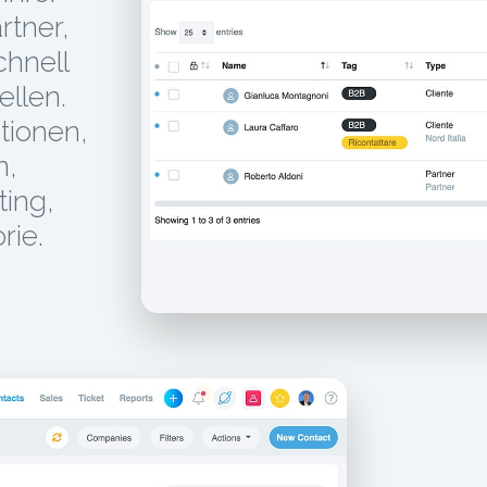
rtner,
chnell
ellen.
tionen,
n,
ing,
rie.