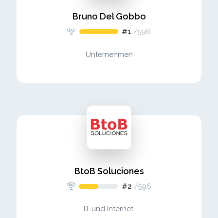
Bruno Del Gobbo
#1
/
596
Unternehmen
BtoB Soluciones
#2
/
596
IT und Internet.