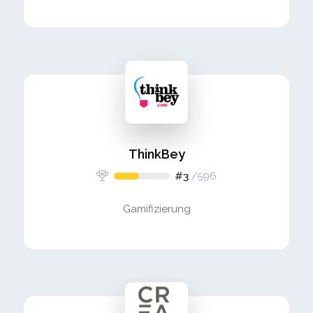
ThinkBey
#3
/
596
Gamifizierung