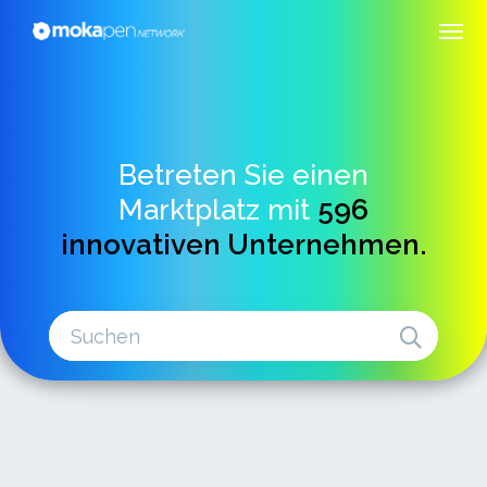
Betreten Sie einen
Marktplatz mit
596
innovativen Unternehmen.