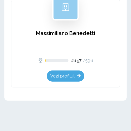
Massimiliano Benedetti
#197
/
596
Vezi profilul