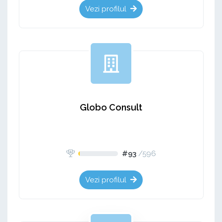
Vezi profilul
Globo Consult
#93
/
596
Vezi profilul