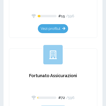
#15
/
596
Vezi profilul
Fortunato Assicurazioni
#72
/
596