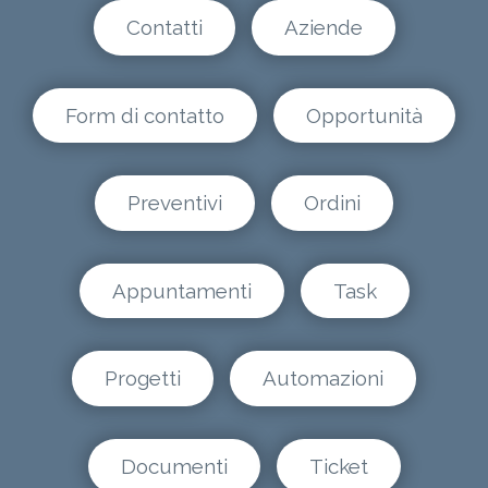
Contatti
Aziende
Form di contatto
Opportunità
Preventivi
Ordini
Appuntamenti
Task
Progetti
Automazioni
Documenti
Ticket