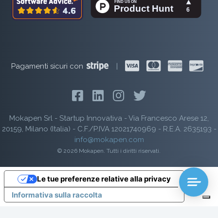
Pagamenti sicuri con
|
Mokapen Srl - Startup Innovativa - Via Francesco Arese 12,
20159, Milano (Italia) - C.F./P.IVA 12021740969 - R.E.A. 2635193 -
info@mokapen.com
© 2026 Mokapen. Tutti i diritti riservati.
Le tue preferenze relative alla privacy
Informativa sulla raccolta