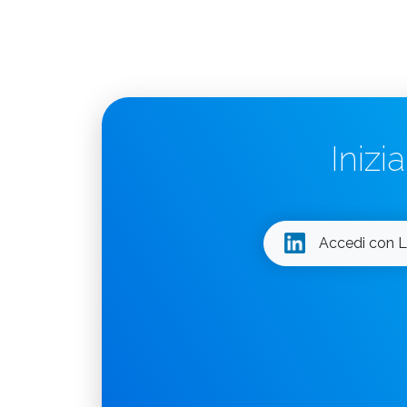
Inizi
Accedi con L