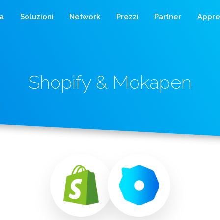
a
Soluzioni
Network
Prezzi
Partner
Appre
Shopify & Mokapen