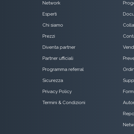
Network
Proge
Esperti
Docu
Chi siamo
Coll
Prezzi
Conta
Diventa partner
Vend
Partner ufficiali
Preve
Programma referral
Ordin
Sicurezza
Suppo
Privacy Policy
Form 
Termini & Condizioni
Auto
Repo
Netw