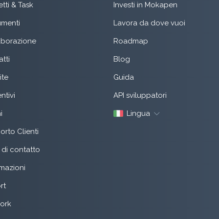
tti & Task
Investi in Mokapen
menti
Lavora da dove vuoi
aborazione
Roadmap
tti
Blog
ite
Guida
ntivi
API sviluppatori
i
Lingua
rto Clienti
di contatto
mazioni
rt
ork