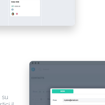
i su
ici il