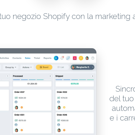
l tuo negozio Shopify con la marketing 
Sincro
del tu
automa
e i car