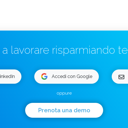
a a lavorare risparmiando 
inkedIn
Accedi con Google
oppure
Prenota una demo