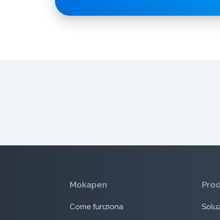
Mokapen
Pro
Come funziona
Soluz