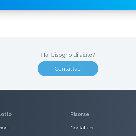
Hai bisogno di aiuto?
Contattaci
dotto
Risorse
ioni
Contattaci