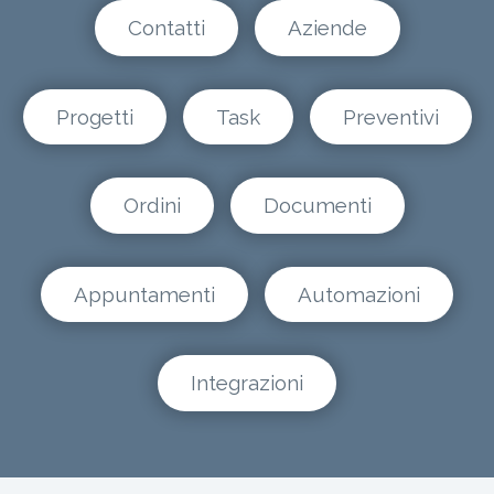
Contatti
Aziende
Progetti
Task
Preventivi
Ordini
Documenti
Appuntamenti
Automazioni
Integrazioni