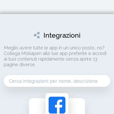
Integrazioni
Meglio avere tutte le app in un unico posto, no?
Collega Mokapen alle tue app preferite e accedi
ai tuoi contenuti rapidamente senza aprire 13
pagine diverse.
facebook ads connetti i tuoi facebook ads per
advertising