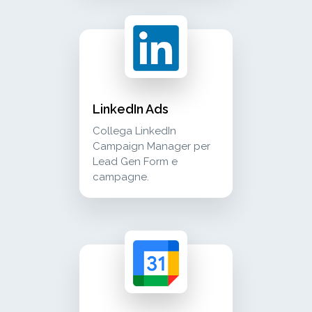
linkedin ads collega linkedin campaign manage
advertising
LinkedIn Ads
Collega LinkedIn
Campaign Manager per
Lead Gen Form e
campagne.
google calendar visualizza i appuntamenti di 
calendar