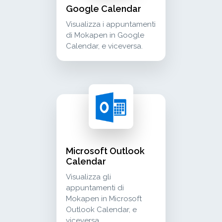
Google Calendar
Visualizza i appuntamenti
di Mokapen in Google
Calendar, e viceversa.
microsoft outlook calendar visualizza gli appu
calendar
Microsoft Outlook
Calendar
Visualizza gli
appuntamenti di
Mokapen in Microsoft
Outlook Calendar, e
viceversa.