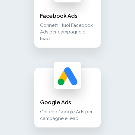
Facebook Ads
Connetti i tuoi Facebook
Ads per campagne e
lead.
google ads collega google ads per campagne e
advertising
Google Ads
Collega Google Ads per
campagne e lead.