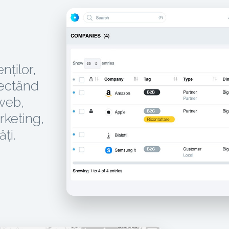
nților,
olectând
 web,
rketing,
ăți.