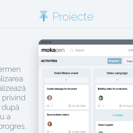
Proiecte
termen
alizarea
alizează
i privind
ă după
u a
 progres.