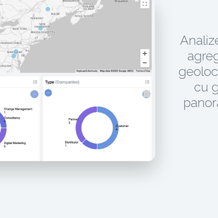
Analiz
agreg
geoloc
cu g
panor