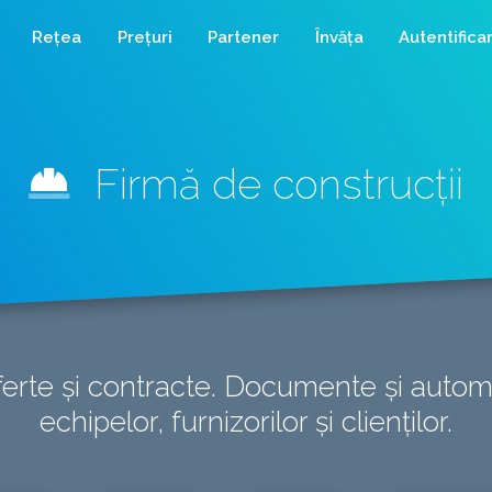
Rețea
Prețuri
Partener
Învăța
Autentifica
Firmă de construcții
oferte și contracte. Documente și auto
echipelor, furnizorilor și clienților.