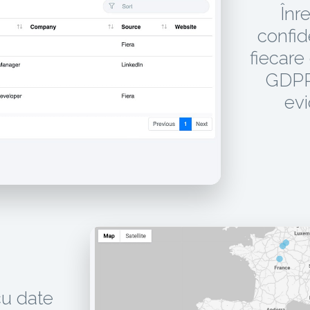
Înr
confid
fiecare
GDPR,
evi
cu date