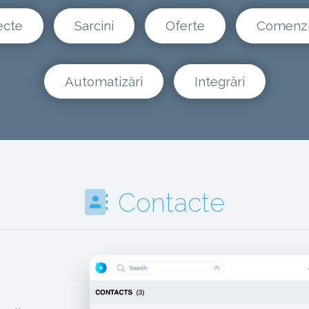
ecte
Sarcini
Oferte
Comenz
Automatizări
Integrări
Contacte