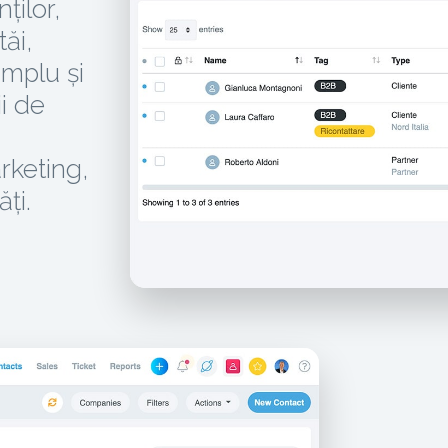
ților,
tăi,
mplu și
i de
rketing,
ăți.