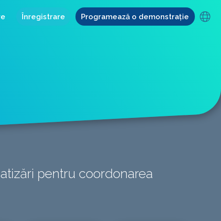
re
Înregistrare
Programează o demonstrație
matizări pentru coordonarea