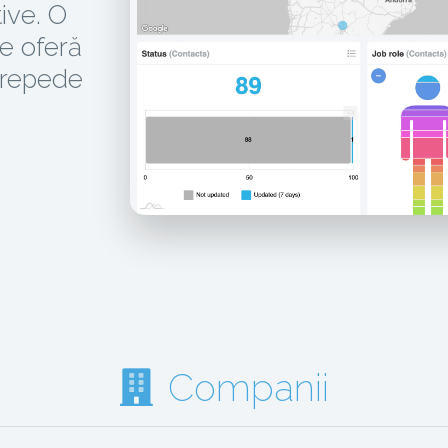
ive. O
re oferă
 repede
Companii