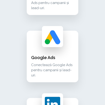
Ads pentru campanii și
lead-uri.
google ads conectează google ads pentru campa
advertising
Google Ads
Conectează Google Ads
pentru campanii și lead-
uri.
linkedin ads conectează linkedin campaign mana
advertising