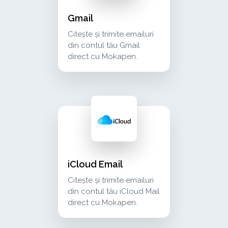
Gmail
Citește și trimite emailuri
din contul tău Gmail
direct cu Mokapen.
icloud email citește și trimite emailuri din c
communication
iCloud Email
Citește și trimite emailuri
din contul tău iCloud Mail
direct cu Mokapen.