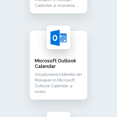
Calendar, și viceversa.
microsoft outlook calendar vizualizează întâlni
calendar
Microsoft Outlook
Calendar
Vizualizează întâlnirile din
Mokapen în Microsoft
Outlook Calendar, și
invers.