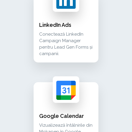
LinkedIn Ads
Conectează LinkedIn
Campaign Manager
pentru Lead Gen Forms și
campanii.
google calendar vizualizează întâlnirile din m
calendar
Google Calendar
Vizualizează întâlnirile din
Mokapen în Google