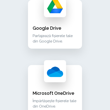
google drive partajează fișierele tale din goo
cloud_storage
Google Drive
Partajează fișierele tale
din Google Drive.
microsoft onedrive împărtășește fișierele tale
cloud_storage
Microsoft OneDrive
Împărtășește fișierele tale
din OneDrive.