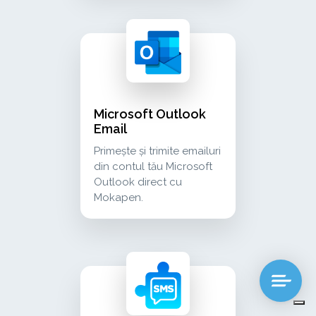
microsoft outlook email primește și trimite e
communication
Microsoft Outlook
Email
Primește și trimite emailuri
din contul tău Microsoft
Outlook direct cu
Mokapen.
sms send sms to your contacts and manage c
communication