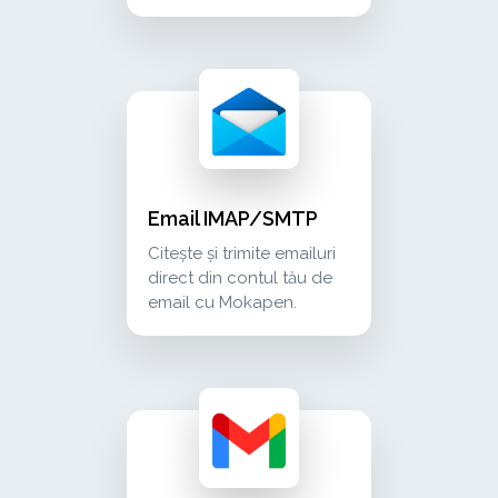
email imap/smtp citește și trimite emailuri d
communication
Email IMAP/SMTP
Citește și trimite emailuri
direct din contul tău de
email cu Mokapen.
gmail citește și trimite emailuri din contul t
communication