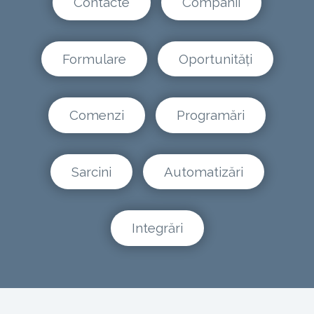
Contacte
Companii
Formulare
Oportunități
Comenzi
Programări
Sarcini
Automatizări
Integrări