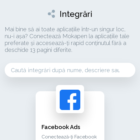
Integrări
Mai bine să ai toate aplicațiile într-un singur loc,
nu-i așa? Conectează Mokapen la aplicațiile tale
preferate și accesează-ți rapid conținutul fără a
deschide 13 pagini diferite.
facebook ads conectează-ți facebook ads pentru
advertising
Facebook Ads
Conectează-ți Facebook