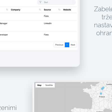
Zabele
trž
nasta
ohran
uženimi