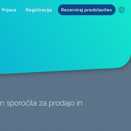
Prijava
Registracija
Rezerviraj predstavitev
in sporočila za prodajo in