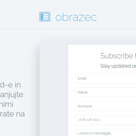
obrazec
d-e in
anjujte
tnimi
irate na