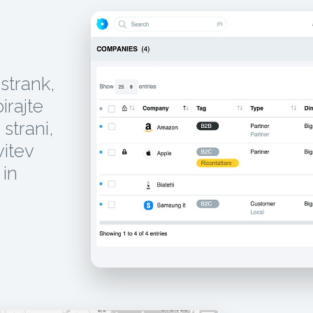
 strank,
irajte
 strani,
vitev
 in