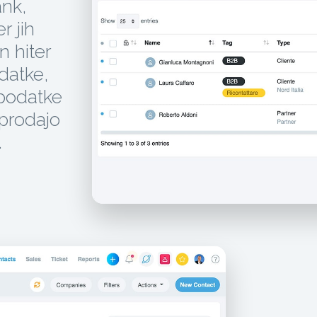
ank,
r jih
n hiter
datke,
 podatke
 prodajo
.