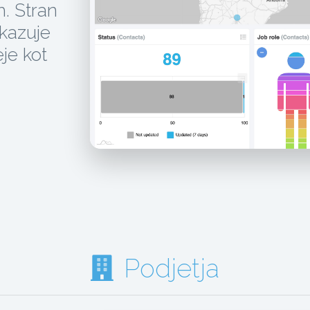
h. Stran
rikazuje
je kot
Podjetja