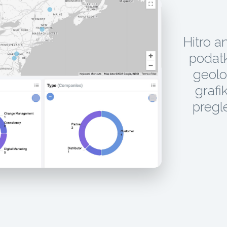
Hitro a
podatki
geolo
grafik
pregl