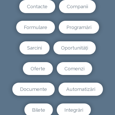
Contacte
Companii
Formulare
Programări
Sarcini
Oportunități
Oferte
Comenzi
Documente
Automatizări
Bilete
Integrări