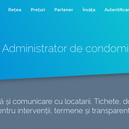
Rețea
Prețuri
Partener
Învăța
Autentifica
Administrator de condomi
ă și comunicare cu locatarii. Tichete, 
ntru intervenții, termene și transparen