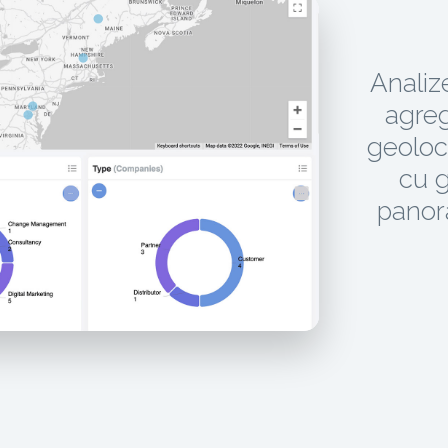
Analiz
agreg
geoloc
cu g
panor