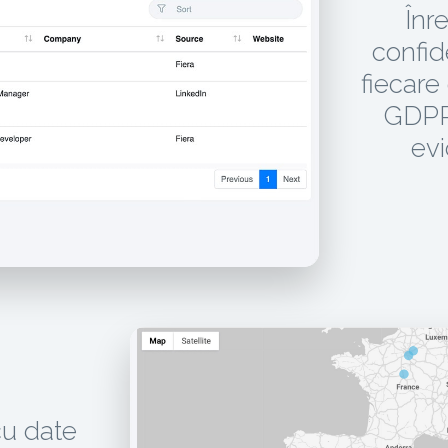
Înr
confid
fiecare
GDPR,
evi
cu date