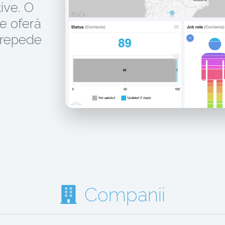
ive. O
re oferă
 repede
Companii