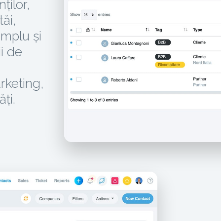
ților,
tăi,
mplu și
i de
rketing,
ăți.