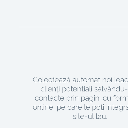
Colectează automat noi lead-
clienți potențiali salvându-
contacte prin pagini cu for
online, pe care le poți integr
site-ul tău.