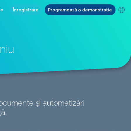
re
Înregistrare
Programează o demonstrație
niu
documente și automatizări
ță.