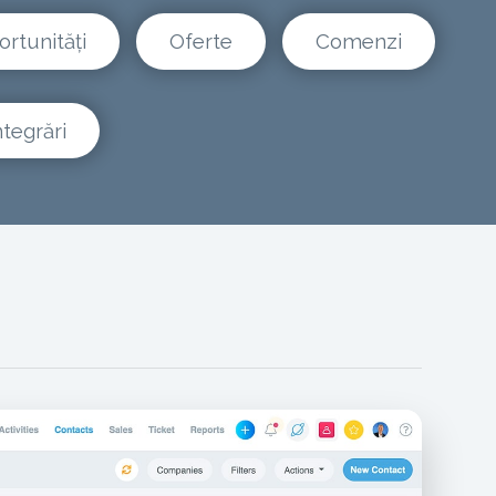
rtunități
Oferte
Comenzi
ntegrări