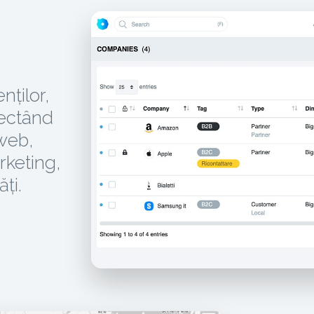
nților,
olectând
 web,
rketing,
ăți.