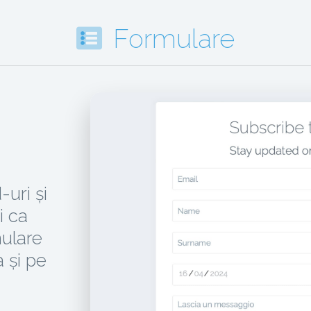
Formulare
uri și
i ca
mulare
a și pe