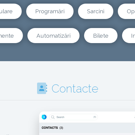
ulare
Programări
Sarcini
Opo
ente
Automatizări
Bilete
I
Contacte