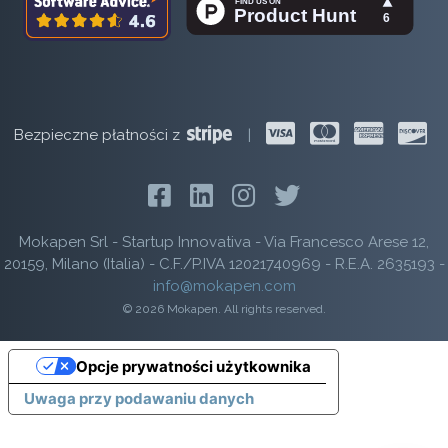
Bezpieczne płatności z
|
Mokapen Srl - Startup Innovativa - Via Francesco Arese 12,
20159, Milano (Italia) - C.F./P.IVA 12021740969 - R.E.A. 2635193 -
info@mokapen.com
© 2026 Mokapen. All rights reserved.
Opcje prywatności użytkownika
Uwaga przy podawaniu danych