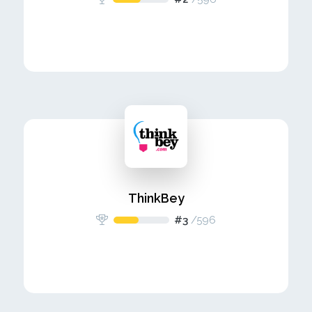
ThinkBey
#3
/
596