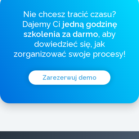
Nie chcesz tracić czasu?
Dajemy Ci
jedną godzinę
szkolenia za darmo
, aby
dowiedzieć się, jak
zorganizować swoje procesy!
Zarezerwuj demo