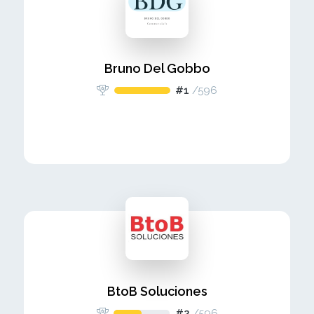
Bruno Del Gobbo
#1
/
596
BtoB Soluciones
#2
/
596