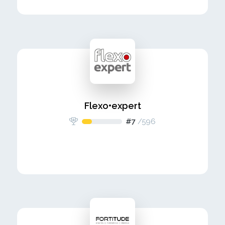
Flexo•expert
#7
/
596