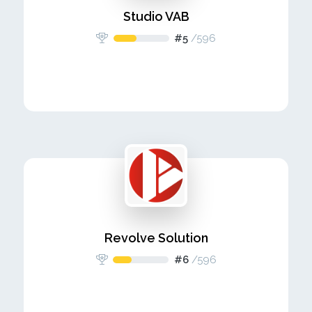
Studio VAB
#5
/
596
Revolve Solution
#6
/
596