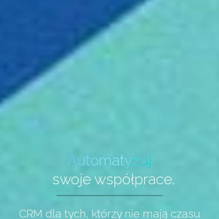
Organizuj
swoje współprace.
Automatyzuj
Organizuj
CRM dla tych, którzy nie mają czasu