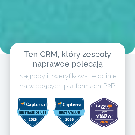
Ten CRM, który zespoły
naprawdę polecają
Nagrody i zweryfikowane opinie
na wiodących platformach B2B