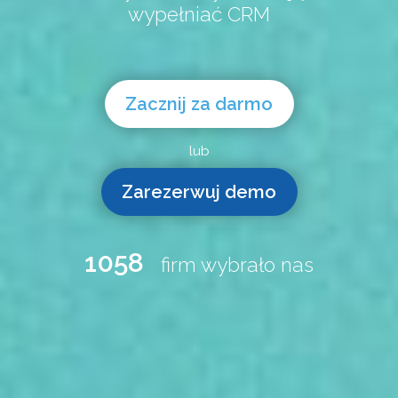
wypełniać CRM
Zacznij za darmo
lub
Zarezerwuj demo
1058
firm wybrało nas