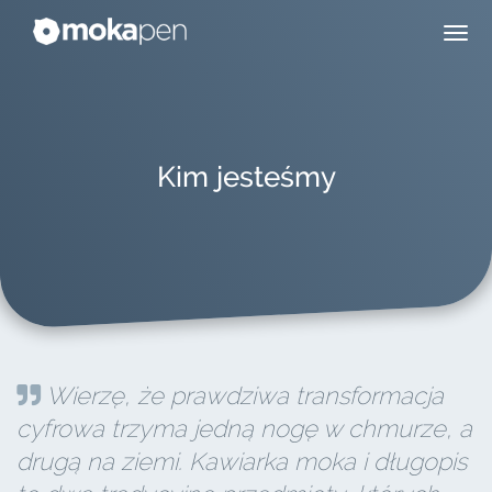
Kim jesteśmy
Wierzę, że prawdziwa transformacja
cyfrowa trzyma jedną nogę w chmurze, a
drugą na ziemi. Kawiarka moka i długopis