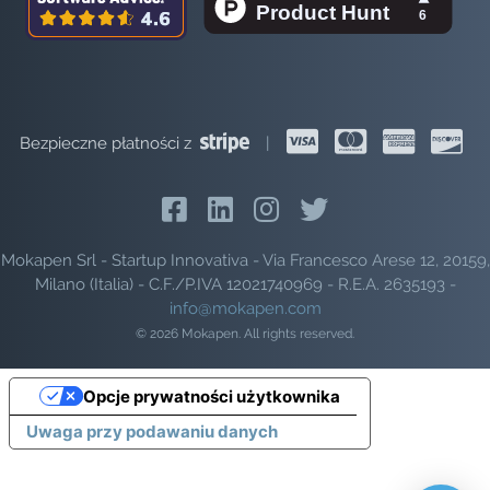
Bezpieczne płatności z
|
Mokapen Srl - Startup Innovativa - Via Francesco Arese 12, 20159,
Milano (Italia) - C.F./P.IVA 12021740969 - R.E.A. 2635193 -
info@mokapen.com
© 2026 Mokapen. All rights reserved.
Opcje prywatności użytkownika
Uwaga przy podawaniu danych