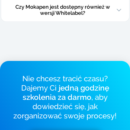
Czy Mokapen jest dostępny również w
wersji Whitelabel?
Nie chcesz tracić czasu?
Dajemy Ci
jedną godzinę
szkolenia za darmo
, aby
dowiedzieć się, jak
zorganizować swoje procesy!