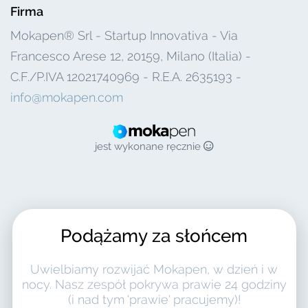
Firma
Mokapen® Srl - Startup Innovativa - Via
Francesco Arese 12, 20159, Milano (Italia) -
C.F./P.IVA 12021740969 - R.E.A. 2635193 -
info@mokapen.com
jest wykonane ręcznie
Podążamy za słońcem
Uwielbiamy rozwijać Mokapen, w dzień i w
nocy. Nasz zespół pokrywa prawie 24 godziny
(i nad tym 'prawie' pracujemy)!