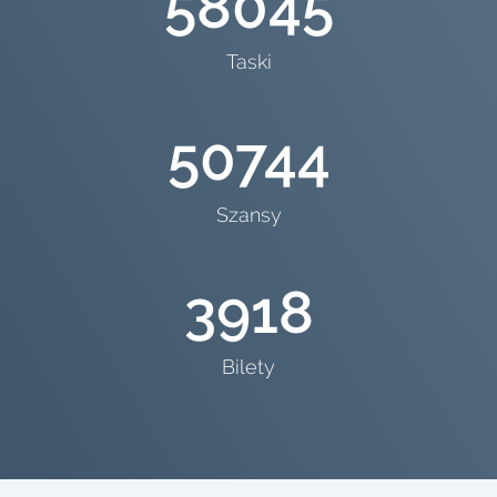
58045
Taski
50744
Szansy
3918
Bilety