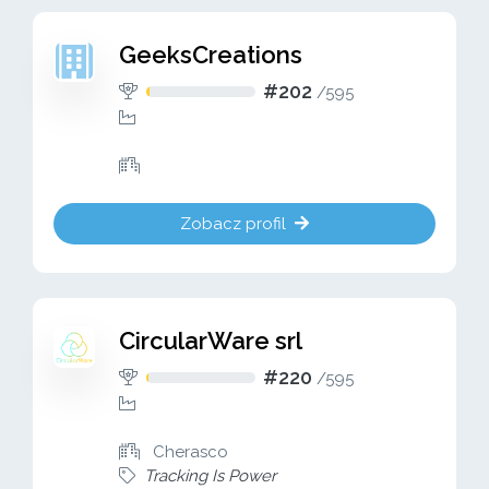
GeeksCreations
#202
/
595
Zobacz profil
CircularWare srl
#220
/
595
Cherasco
Tracking Is Power