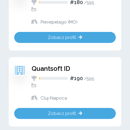
#180
/
595
Pievepelago (MO)
Zobacz profil
Quantsoft ID
#190
/
595
Cluj-Napoca
Zobacz profil