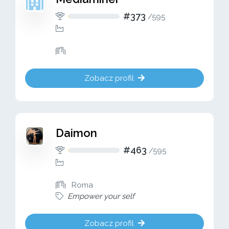
#373
/
595
Zobacz profil
Daimon
#463
/
595
Roma
Empower your self
Zobacz profil