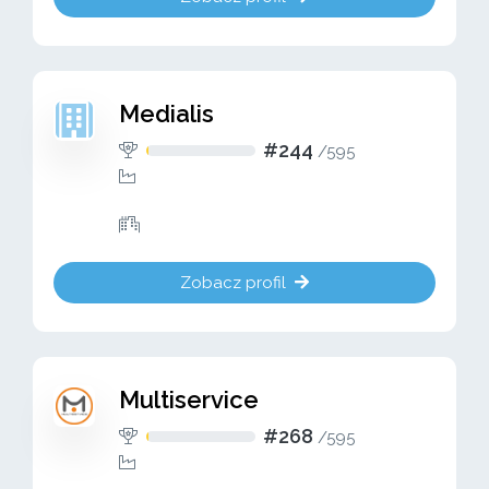
Medialis
#244
/
595
Zobacz profil
Multiservice
#268
/
595