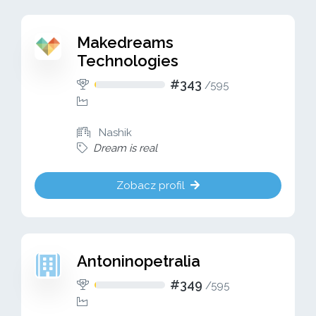
Makedreams
Technologies
#343
/
595
Nashik
Dream is real
Zobacz profil
Antoninopetralia
#349
/
595