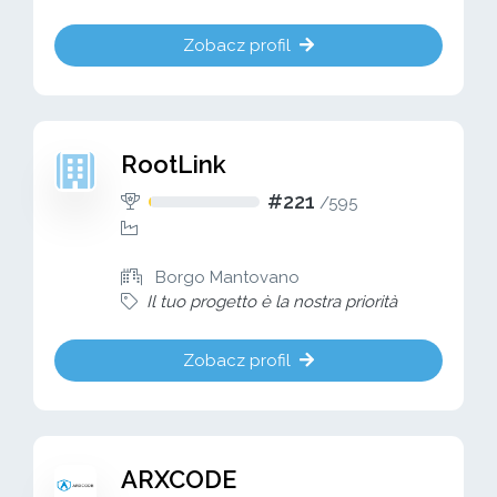
Zobacz profil
RootLink
#221
/
595
Borgo Mantovano
Il tuo progetto è la nostra priorità
Zobacz profil
ARXCODE