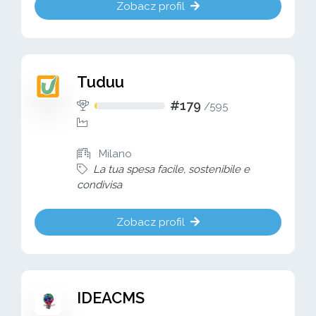
Zobacz profil
Tuduu
#179
/
595
Milano
La tua spesa facile, sostenibile e
condivisa
Zobacz profil
IDEACMS