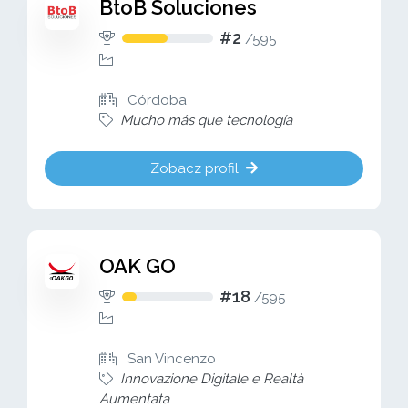
BtoB Soluciones
#2
/
595
Córdoba
Mucho más que tecnología
Zobacz profil
OAK GO
#18
/
595
San Vincenzo
Innovazione Digitale e Realtà
Aumentata