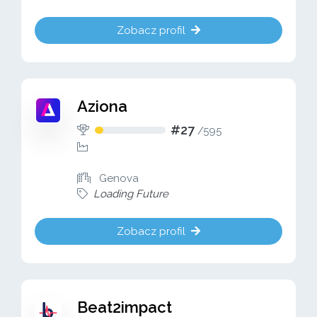
Zobacz profil
Aziona
#27
/
595
Genova
Loading Future
Zobacz profil
Beat2impact