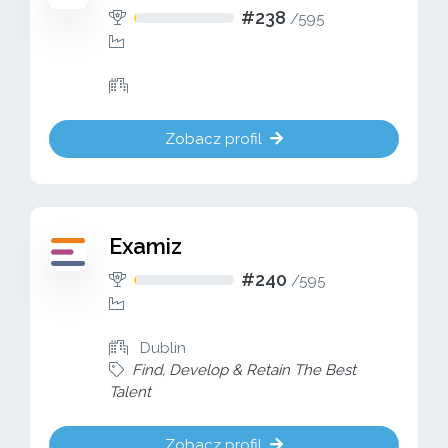
#238
/
595
Zobacz profil
Examiz
#240
/
595
Dublin
Find, Develop & Retain The Best
Talent
Zobacz profil