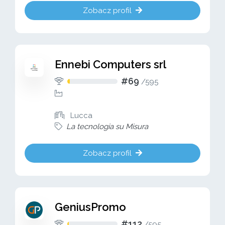
Zobacz profil
Ennebi Computers srl
#69
/
595
Lucca
La tecnologia su Misura
Zobacz profil
GeniusPromo
#112
/
595