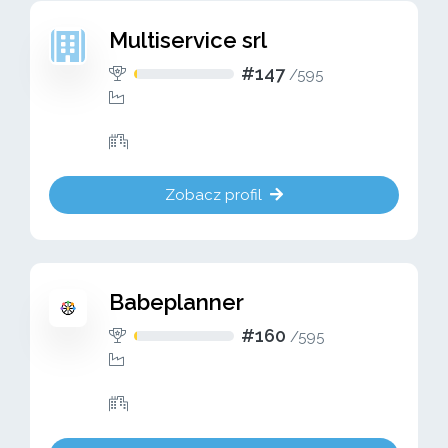
Multiservice srl
#147
/
595
Zobacz profil
Babeplanner
#160
/
595