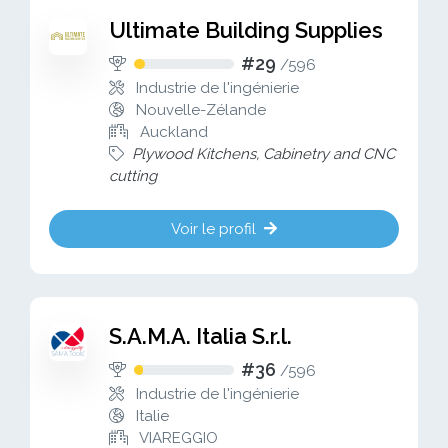
Ultimate Building Supplies
#29
/
596
Industrie de l'ingénierie
Nouvelle-Zélande
Auckland
Plywood Kitchens, Cabinetry and CNC
cutting
Voir le profil
S.A.M.A. Italia S.r.l.
#36
/
596
Industrie de l'ingénierie
Italie
VIAREGGIO