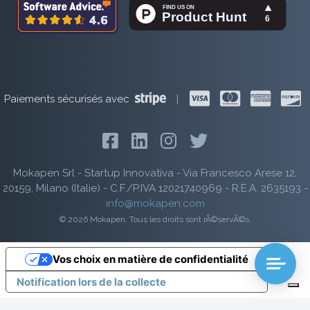
Paiements sécurisés avec
|
Mokapen Srl - Startup Innovativa - Via Francesco Arese 12,
20159, Milano (Italie) - C.F./P.IVA 12021740969 - R.E.A. 2635193 -
info@mokapen.com
© 2026 Mokapen. Tous les droits sont rÃ©servÃ©s.
Vos choix en matière de confidentialité
Notification lors de la collecte