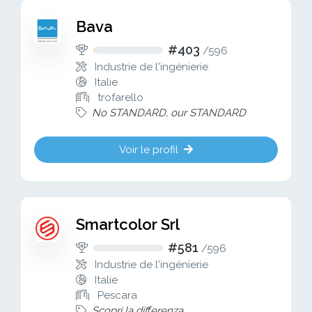
Bava
#403
/
596
Industrie de l'ingénierie
Italie
trofarello
No STANDARD, our STANDARD
Voir le profil
Smartcolor Srl
#581
/
596
Industrie de l'ingénierie
Italie
Pescara
Scopri la differenza