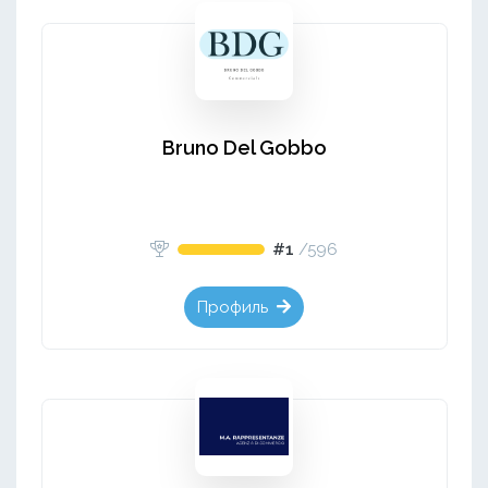
Bruno Del Gobbo
#1
/
596
Профиль