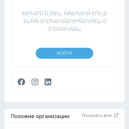
ÐÐ¾Ð¹Ð´Ð¸ÑÐµ, ÑÑÐ¾Ð±Ñ Ð²Ð¸Ð
´ÐµÑÑ ÐºÐ¾Ð½ÑÐ°ÐºÑÐ½ÑÐµ Ð
´Ð°Ð½Ð½ÑÐµ.
ВОЙТИ
Показать все
Похожие организации