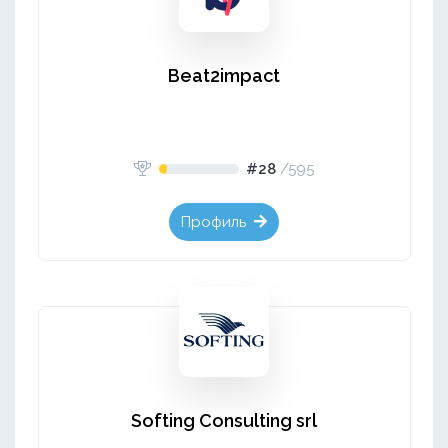
Beat2impact
#28
/
595
Профиль
Softing Consulting srl