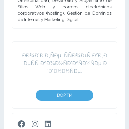
Omnicanalidad; Desarrollo y Alojamiento de
Sitios Web y correos electrónicos
corporativos (hosting), Gestión de Dominios
de Internet y Marketing Digital.
ÐÐ¾Ð¹Ð´Ð¸ÑÐµ, ÑÑÐ¾Ð±Ñ Ð²Ð¸Ð
´ÐµÑÑ ÐºÐ¾Ð½ÑÐ°ÐºÑÐ½ÑÐµ Ð
´Ð°Ð½Ð½ÑÐµ.
ВОЙТИ