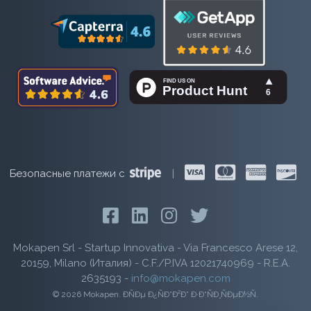
Безопасные платежи с
|
Mokapen Srl - Startup Innovativa - Via Francesco Arese 12,
20159, Milano (Италия) - C.F./P.IVA 12021740969 - R.E.A.
2635193 -
info@mokapen.com
© 2026 Mokapen. ÐÑÐµ Ð¿ÑÐ°Ð²Ð° Ð·Ð°ÑÐ¸ÑÐµÐ½Ñ.