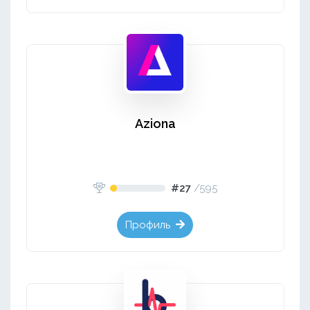
Aziona
#27
/
595
Профиль