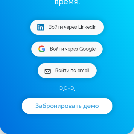
время.
Войти через LinkedIn
Войти через Google
Войти по email
Ð¸Ð»Ð¸
Забронировать демо