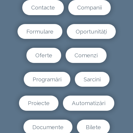
Contacte
Companii
Formulare
Oportunități
Oferte
Comenzi
Programări
Sarcini
Proiecte
Automatizări
Documente
Bilete