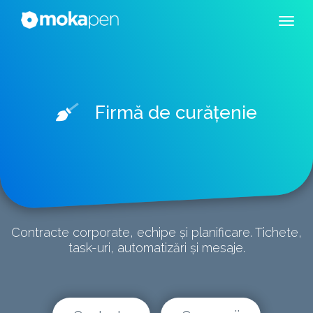
Firmă de curățenie
Contracte corporate, echipe și planificare. Tichete,
task-uri, automatizări și mesaje.