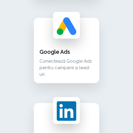
google ads conectează google ads pentru campa
advertising
Google Ads
Conectează Google Ads
pentru campanii și lead-
uri.
linkedin ads conectează linkedin campaign mana
advertising