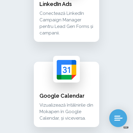
LinkedIn Ads
Conectează LinkedIn
Campaign Manager
pentru Lead Gen Forms și
campanii.
google calendar vizualizează întâlnirile din m
calendar
Google Calendar
Vizualizează întâlnirile din
Mokapen în Google
Calendar, și viceversa.