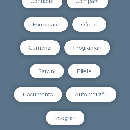
Contacte
Companii
Formulare
Oferte
Comenzi
Programări
Sarcini
Bilete
Documente
Automatizări
Integrări