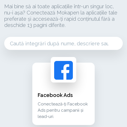
Mai bine să ai toate aplicațiile într-un singur loc,
nu-i așa? Conectează Mokapen la aplicațiile tale
preferate și accesează-ți rapid conținutul fără a
deschide 13 pagini diferite.
facebook ads conectează-ți facebook ads pentru
advertising
Facebook Ads
Conectează-ți Facebook
Ads pentru campanii și
lead-uri.