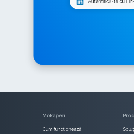
Autentifică-te cu Lin
Mokapen
Pro
Cum funcționează
Soluți