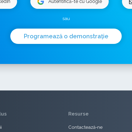
kedIn
Autentifică-te cu Google
sau
Programează o demonstrație
dus
Resurse
i
Contactează-ne