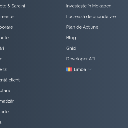
cte & Sarcini
Investește în Mokapen
umente
Lucrează de oriunde vrei
borare
Plan de Acțiune
acte
Blog
ri
Ghid
te
Developer API
nzi
Limbă
ență clienți
ulare
atizări
arte
a