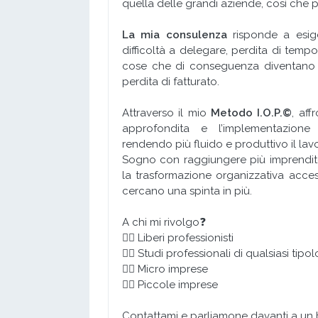
quella delle grandi aziende, così che p
La mia consulenza
risponde a esige
difficoltà a delegare, perdita di tempo 
cose che di conseguenza diventano sp
perdita di fatturato.
Attraverso il mio
Metodo I.O.P.©
, af
approfondita e l’implementazione d
rendendo più fluido e produttivo il lav
Sogno con raggiungere più imprendito
la trasformazione organizzativa acces
cercano una spinta in più.
A chi mi rivolgo❓
👉🏻 Liberi professionisti
👉🏻 Studi professionali di qualsiasi tipo
👉🏻 Micro imprese
👉🏻 Piccole imprese
Contattami e parliamone davanti a un