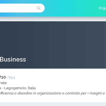
Orga
.Business
#10
/
594
nale
 - Lagogemolo, Italia
ficienza e disordine in organizzazione e controllo per + margini e