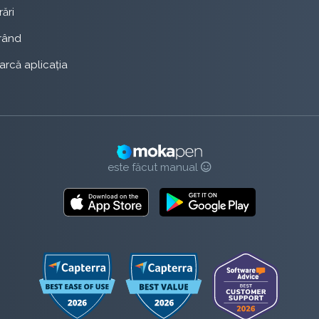
rări
rând
rcă aplicația
este făcut manual