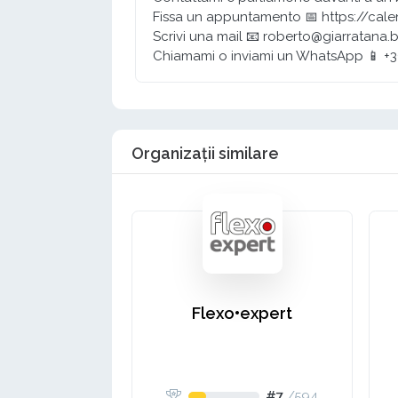
Fissa un appuntamento 📅 https://cal
Scrivi una mail 📧 roberto@giarratana.
Chiamami o inviami un WhatsApp 📱 +
Organizații similare
Flexo•expert
#7
/
594