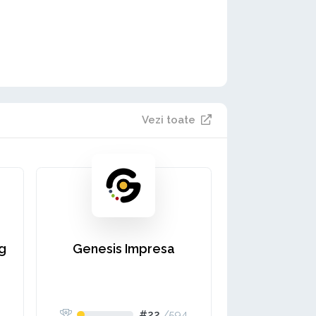
Vezi toate
ng
Genesis Impresa
#22
/
594