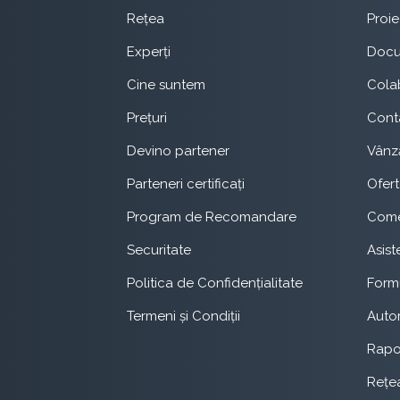
Rețea
Proie
Experți
Doc
Cine suntem
Cola
Prețuri
Cont
Devino partener
Vânză
Parteneri certificați
Ofer
Program de Recomandare
Come
Securitate
Asist
Politica de Confidențialitate
Form
Termeni și Condiții
Autom
Rapo
Rețe