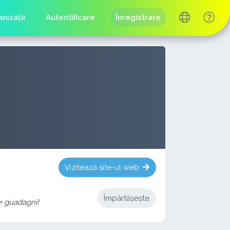
nizații
Autentificare
Înregistrare
Vizitează site-ul web
Împărtășește
 + guadagni!