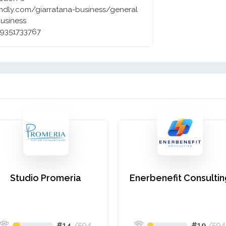
endly.com/giarratana-business/general
business
39351733767
Studio Promeria
Enerbenefit Consulti
#14
/
594
#19
/
594