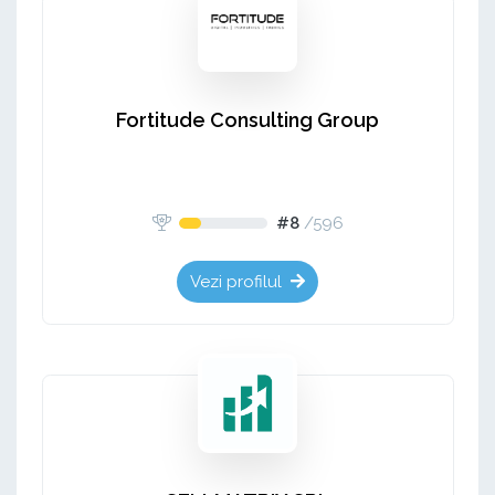
Fortitude Consulting Group
#8
/
596
Vezi profilul