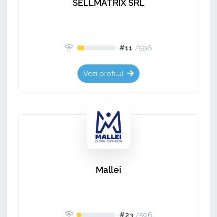
SELLMATRIX SRL
#11
/
596
Vezi profilul
Mallei
#23
/
596