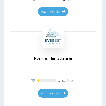
Vezi profilul
Everest Innovation
#34
/
596
Vezi profilul