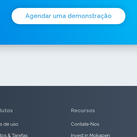
Agendar uma demonstração
dutos
Recursos
s de uso
Contate-Nos
tos & Tarefas
Invest in Mokapen