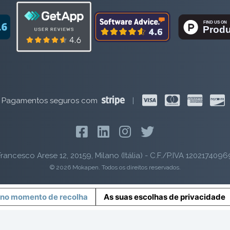
Pagamentos seguros com
|
rancesco Arese 12, 20159, Milano (Itália) - C.F./P.IVA 1202174096
© 2026 Mokapen. Todos os direitos reservados.
 no momento de recolha
As suas escolhas de privacidade