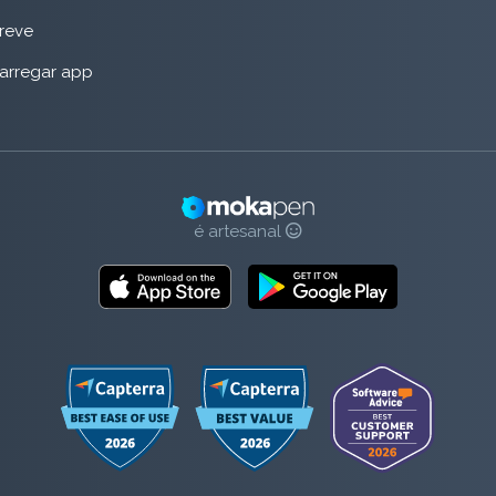
reve
arregar app
é artesanal