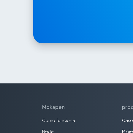
Mokapen
pro
Como funciona
Caso
Rede
Proje