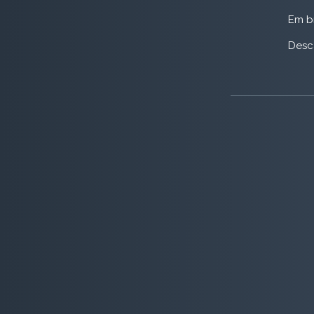
Em b
Desc