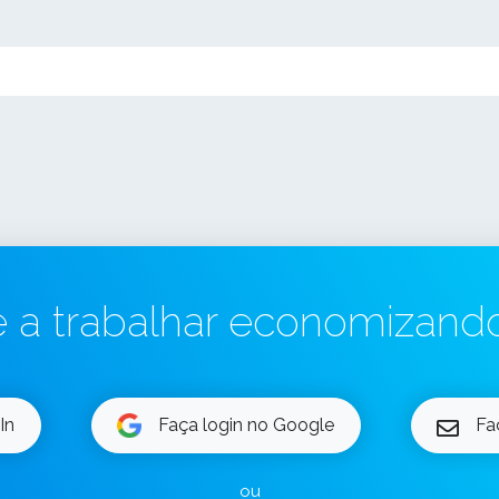
a trabalhar economizand
In
Faça login no Google
Fa
ou