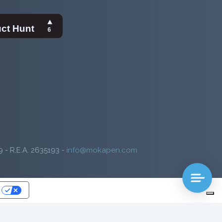
9 - R.E.A. 2635193 -
info@mokapen.com