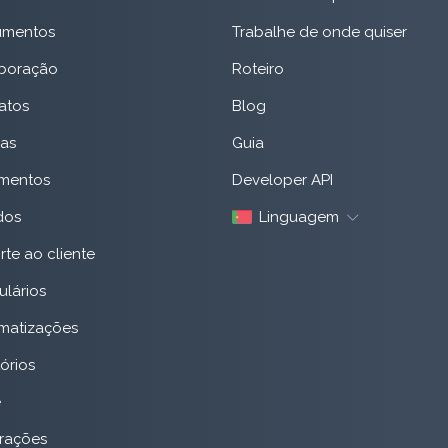
mentos
Trabalhe de onde quiser
boração
Roteiro
atos
Blog
as
Guia
mentos
Developer API
dos
Linguagem
te ao cliente
ulários
matizações
órios
e
grações