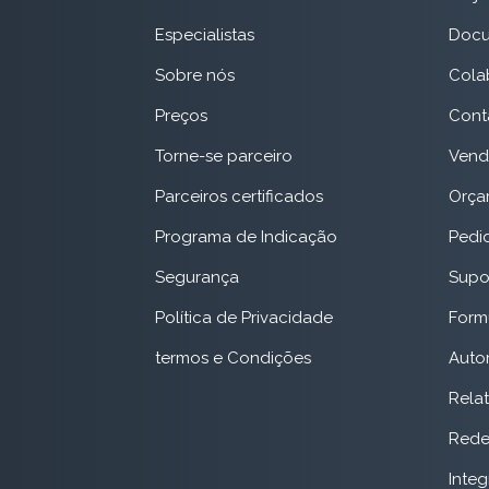
Especialistas
Docu
Sobre nós
Cola
Preços
Cont
Torne-se parceiro
Vend
Parceiros certificados
Orça
Programa de Indicação
Pedi
Segurança
Supor
Política de Privacidade
Form
termos e Condições
Auto
Relat
Red
Inte