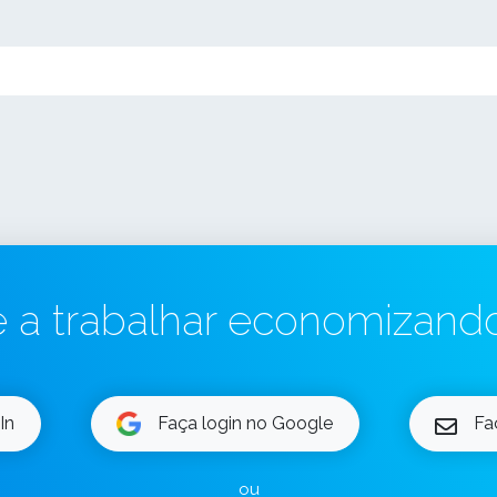
a trabalhar economizand
In
Faça login no Google
Fa
ou