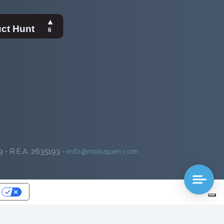
9 - R.E.A. 2635193 -
info@mokapen.com