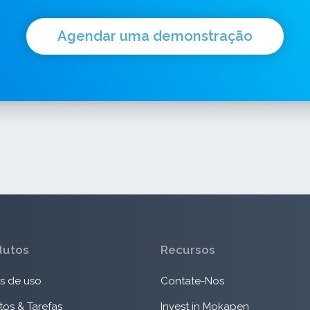
Agendar uma demonstração
dutos
Recursos
s de uso
Contate-Nos
tos & Tarefas
Invest in Mokapen