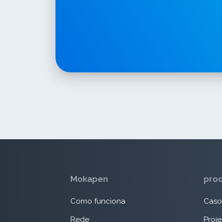
Mokapen
pro
Como funciona
Caso
Rede
Proje