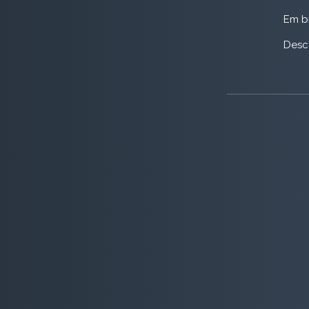
Em b
Desc