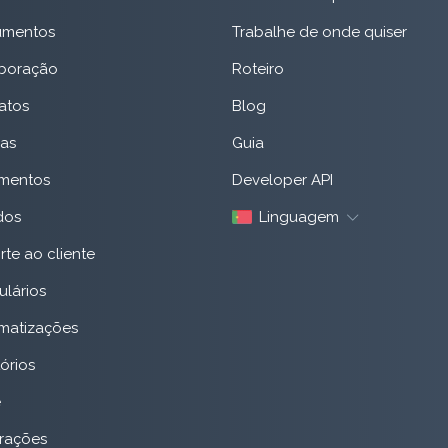
mentos
Trabalhe de onde quiser
boração
Roteiro
atos
Blog
as
Guia
mentos
Developer API
dos
Linguagem
te ao cliente
ulários
matizações
órios
e
grações