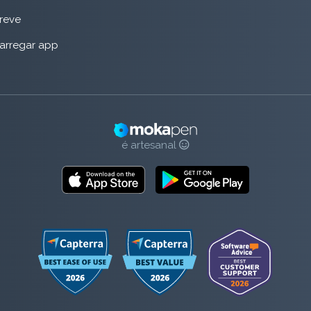
reve
arregar app
é artesanal