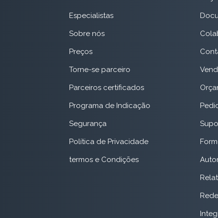
Especialistas
Docu
Sobre nós
Cola
Preços
Cont
Torne-se parceiro
Vend
Parceiros certificados
Orça
Programa de Indicação
Pedi
Segurança
Supor
Política de Privacidade
Form
termos e Condições
Auto
Relat
Red
Inte