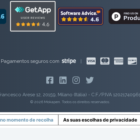
Pagamentos seguros com
|
rancesco Arese 12, 20159, Milano (Itália) - C.F./P.IVA 1202174096
© 2026 Mokapen. Todos os direitos reservados.
 no momento de recolha
As suas escolhas de privacidade